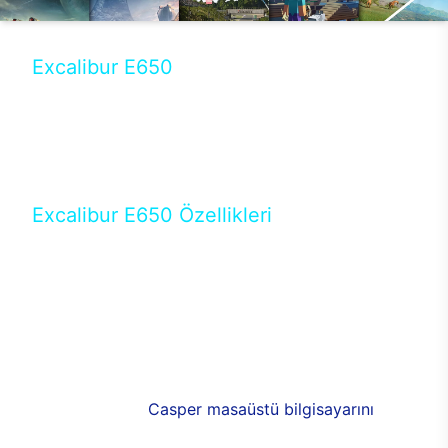
Excalibur E650
Tercihini masaüstü modellerden yana yapanlar için
öne çıkan Excalibur E650 ile sınırları zorlayabilir,
performansın keyfini çıkarabilirsin. Casper’ın yeni,
güncel teknolojiler ile donattığı Excalibur E650’de
yepyeni bir deneyim sizi bekliyor.
Excalibur E650 Özellikleri
Masaüstü olarak özel bir şekilde geliştirilen ve
uzun süren Ar-Ge çalışmaları sonrasında ortaya
çıkan Excalibur E650, her bir detayıyla farkını
ortaya koyuyor. İyi bir kullanıcı deneyiminin elde
edilmesi adına en iyi donanımlarla testleri yapılan
E650, böylece kullananların memnun kalmasını
sağlıyor. RGB detayları, ışık ve alüminyumun
buluşması yeni
Casper masaüstü bilgisayarını
görünümde de cazip kılıyor.