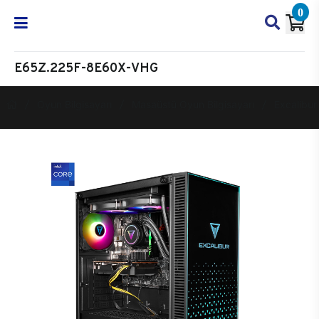
0
E65Z.225F-8E60X-VHG
Oyun Bilgisayarı
Masaüstü Oyun Bilgisayarı
Excalibur