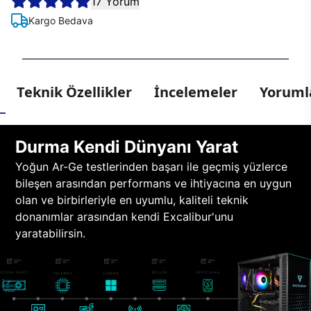
17 Yorum
Kargo Bedava
Teknik Özellikler
İncelemeler
Yorumla
Durma Kendi Dünyanı Yarat
Yoğun Ar-Ge testlerinden başarı ile geçmiş yüzlerce
bileşen arasından performans ve ihtiyacına en uygun
olan ve birbirleriyle en uyumlu, kaliteli teknik
donanımlar arasından kendi Excalibur'unu
yaratabilirsin.