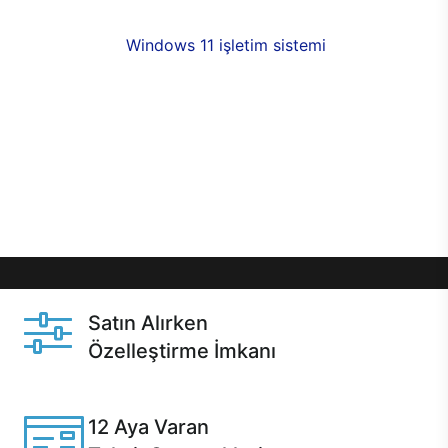
fırsatlarıyla sahip olabilirsiniz. 12 aya varan taksit
seçenekleri,
Windows 11 işletim sistemi
opsiyonu,
aynı gün teslimat ya da 1 günde kargo fırsatı
online alışverişte sizleri bekliyor.Üstelik satın
almadan önce özelleştirme fırsatı sayesinde
dilediğiniz donanımları değiştirebilir, ihtiyacınızı
karşılayacak seçimler yapabilirsiniz. Satın almadan
önce ve sonrasında sağlanan hızlı ve güvenli
servis ile Casper hep yanınızda.
Satın Alırken
Özelleştirme İmkanı
Casper ürünlerini satın alırken ihtiyacınıza göre
özelleştirebilirsiniz.
12 Aya Varan