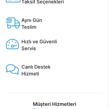
Taksit Seçenekleri
Anlaşmalı kredi kartlarına 12 aya varan taksit seçenekleri
Casper'da.
Aynı Gün
Teslim
Seçili ürünlerde Aynı Gün Teslim!
Hızlı ve Güvenli
Servis
1 Saatte servis, Jet servis ve Turbo servis seçenekleri
Casper'da!
Canlı Destek
Hizmeti
Ürünlerinizle ilgili Casper Canlı Destek hizmeti her daim
sizinle.
Müşteri Hizmetleri