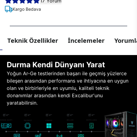
17 Yorum
Kargo Bedava
Teknik Özellikler
İncelemeler
Yorumla
Durma Kendi Dünyanı Yarat
Yoğun Ar-Ge testlerinden başarı ile geçmiş yüzlerce
bileşen arasından performans ve ihtiyacına en uygun
olan ve birbirleriyle en uyumlu, kaliteli teknik
donanımlar arasından kendi Excalibur'unu
yaratabilirsin.