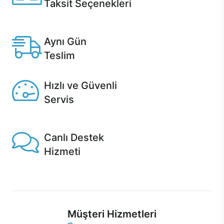
Taksit Seçenekleri
Anlaşmalı kredi kartlarına 12 aya varan taksit seçenekleri
Casper'da.
Aynı Gün
Teslim
Seçili ürünlerde Aynı Gün Teslim!
Hızlı ve Güvenli
Servis
1 Saatte servis, Jet servis ve Turbo servis seçenekleri
Casper'da!
Canlı Destek
Hizmeti
Ürünlerinizle ilgili Casper Canlı Destek hizmeti her daim
sizinle.
Müşteri Hizmetleri