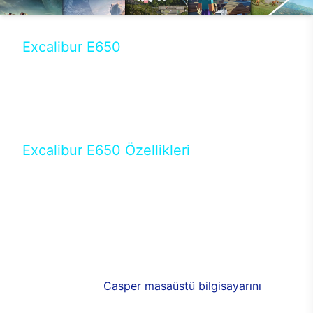
Excalibur E650
Tercihini masaüstü modellerden yana yapanlar için
öne çıkan Excalibur E650 ile sınırları zorlayabilir,
performansın keyfini çıkarabilirsin. Casper’ın yeni,
güncel teknolojiler ile donattığı Excalibur E650’de
yepyeni bir deneyim sizi bekliyor.
Excalibur E650 Özellikleri
Masaüstü olarak özel bir şekilde geliştirilen ve
uzun süren Ar-Ge çalışmaları sonrasında ortaya
çıkan Excalibur E650, her bir detayıyla farkını
ortaya koyuyor. İyi bir kullanıcı deneyiminin elde
edilmesi adına en iyi donanımlarla testleri yapılan
E650, böylece kullananların memnun kalmasını
sağlıyor. RGB detayları, ışık ve alüminyumun
buluşması yeni
Casper masaüstü bilgisayarını
görünümde de cazip kılıyor.