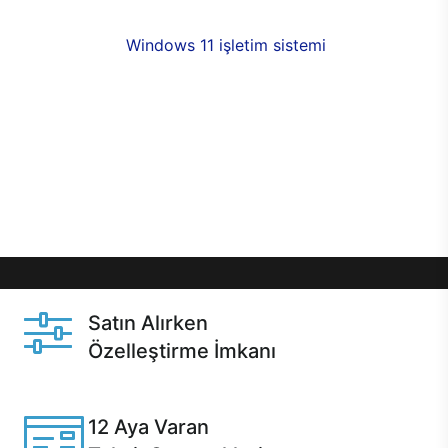
fırsatlarıyla sahip olabilirsiniz. 12 aya varan taksit
seçenekleri,
Windows 11 işletim sistemi
opsiyonu,
aynı gün teslimat ya da 1 günde kargo fırsatı
online alışverişte sizleri bekliyor.Üstelik satın
almadan önce özelleştirme fırsatı sayesinde
dilediğiniz donanımları değiştirebilir, ihtiyacınızı
karşılayacak seçimler yapabilirsiniz. Satın almadan
önce ve sonrasında sağlanan hızlı ve güvenli
servis ile Casper hep yanınızda.
Satın Alırken
Özelleştirme İmkanı
Casper ürünlerini satın alırken ihtiyacınıza göre
özelleştirebilirsiniz.
12 Aya Varan