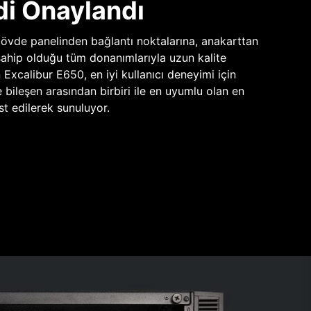
di Onaylandı
vde panelinden bağlantı noktalarına, anakarttan
sahip olduğu tüm donanımlarıyla uzun kalite
n Excalibur E650, en iyi kullanıcı deneyimi için
e bileşen arasından birbiri ile en uyumlu olan en
st edilerek sunuluyor.