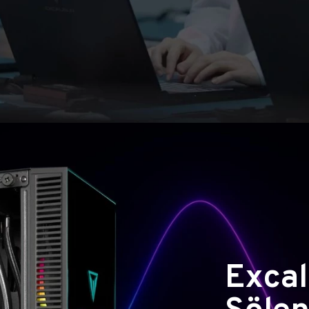
Excal
Şölen