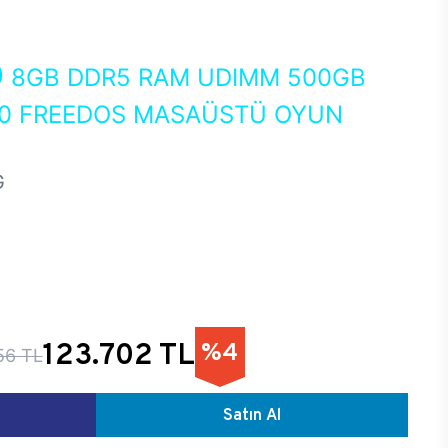
0
8GB DDR5 RAM UDIMM 500GB
70 FREEDOS MASAÜSTÜ OYUN
G
123.702 TL
%4
56 TL
Satın Al