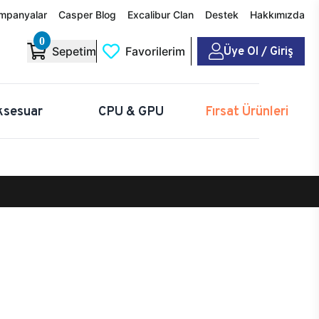
mpanyalar
Casper Blog
Excalibur Clan
Destek
Hakkımızda
0
Üye Ol / Giriş
Sepetim
Favorilerim
ksesuar
CPU & GPU
Fırsat Ürünleri