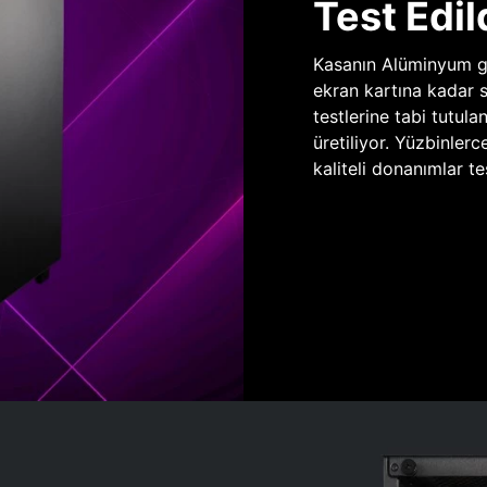
Test Edil
Kasanın Alüminyum gö
ekran kartına kadar 
testlerine tabi tutula
üretiliyor. Yüzbinlerc
kaliteli donanımlar te