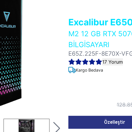
Excalibur E65
M2 12 GB RTX 50
BİLGİSAYARI
E65Z.225F-8E70X-VF
17 Yorum
Kargo Bedava
128.8
Özelleştir