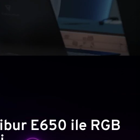
ibur E650 ile RGB
i