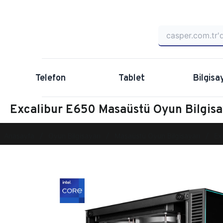
Telefon
Tablet
Bilgisa
Excalibur E650 Masaüstü Oyun Bilgis
Anasayfa
Oyun Bilgisayarı
Masaüstü Oyun Bilgisayarı
Ex