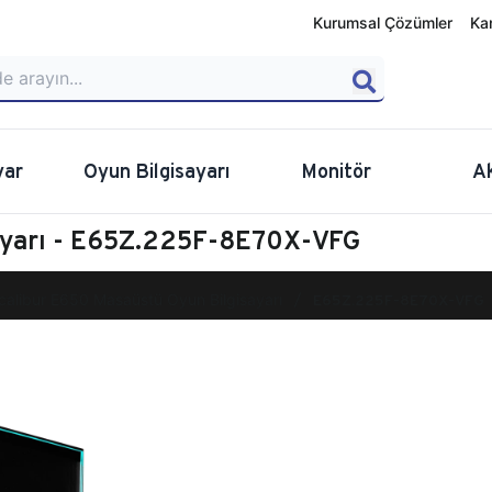
Kurumsal Çözümler
Ka
yar
Oyun Bilgisayarı
Monitör
A
ayarı - E65Z.225F-8E70X-VFG
calibur E650 Masaüstü Oyun Bilgisayarı
E65Z.225F-8E70X-VFG