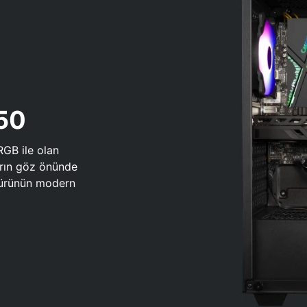
650
RGB ile olan
arın göz önünde
 türünün modern