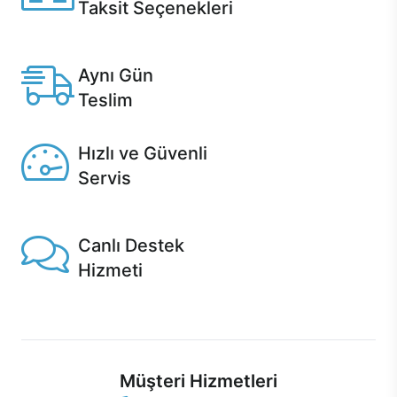
Taksit Seçenekleri
Anlaşmalı kredi kartlarına 12 aya varan taksit seçenekleri
Casper'da.
Aynı Gün
Teslim
Seçili ürünlerde Aynı Gün Teslim!
Hızlı ve Güvenli
Servis
1 Saatte servis, Jet servis ve Turbo servis seçenekleri
Casper'da!
Canlı Destek
Hizmeti
Ürünlerinizle ilgili Casper Canlı Destek hizmeti her daim
sizinle.
Müşteri Hizmetleri