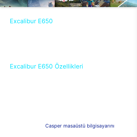
Excalibur E650
Tercihini masaüstü modellerden yana yapanlar için
öne çıkan Excalibur E650 ile sınırları zorlayabilir,
performansın keyfini çıkarabilirsin. Casper’ın yeni,
güncel teknolojiler ile donattığı Excalibur E650’de
yepyeni bir deneyim sizi bekliyor.
Excalibur E650 Özellikleri
Masaüstü olarak özel bir şekilde geliştirilen ve
uzun süren Ar-Ge çalışmaları sonrasında ortaya
çıkan Excalibur E650, her bir detayıyla farkını
ortaya koyuyor. İyi bir kullanıcı deneyiminin elde
edilmesi adına en iyi donanımlarla testleri yapılan
E650, böylece kullananların memnun kalmasını
sağlıyor. RGB detayları, ışık ve alüminyumun
buluşması yeni
Casper masaüstü bilgisayarını
görünümde de cazip kılıyor.