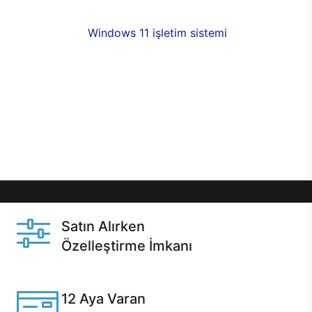
fırsatlarıyla sahip olabilirsiniz. 12 aya varan taksit
seçenekleri,
Windows 11 işletim sistemi
opsiyonu,
aynı gün teslimat ya da 1 günde kargo fırsatı
online alışverişte sizleri bekliyor.Üstelik satın
almadan önce özelleştirme fırsatı sayesinde
dilediğiniz donanımları değiştirebilir, ihtiyacınızı
karşılayacak seçimler yapabilirsiniz. Satın almadan
önce ve sonrasında sağlanan hızlı ve güvenli
servis ile Casper hep yanınızda.
Satın Alırken
Özelleştirme İmkanı
Casper ürünlerini satın alırken ihtiyacınıza göre
özelleştirebilirsiniz.
12 Aya Varan