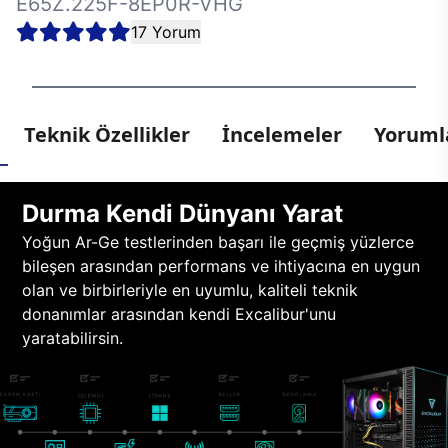
E65Z.225F-8EP0R-VHG
17 Yorum
Teknik Özellikler
İncelemeler
Yorumla
Durma Kendi Dünyanı Yarat
Yoğun Ar-Ge testlerinden başarı ile geçmiş yüzlerce
bileşen arasından performans ve ihtiyacına en uygun
olan ve birbirleriyle en uyumlu, kaliteli teknik
donanımlar arasından kendi Excalibur'unu
yaratabilirsin.