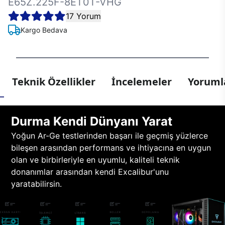
E65Z.225F-8ET0T-VHG
17 Yorum
Kargo Bedava
Teknik Özellikler
İncelemeler
Yorumla
Durma Kendi Dünyanı Yarat
Yoğun Ar-Ge testlerinden başarı ile geçmiş yüzlerce
bileşen arasından performans ve ihtiyacına en uygun
olan ve birbirleriyle en uyumlu, kaliteli teknik
donanımlar arasından kendi Excalibur'unu
yaratabilirsin.