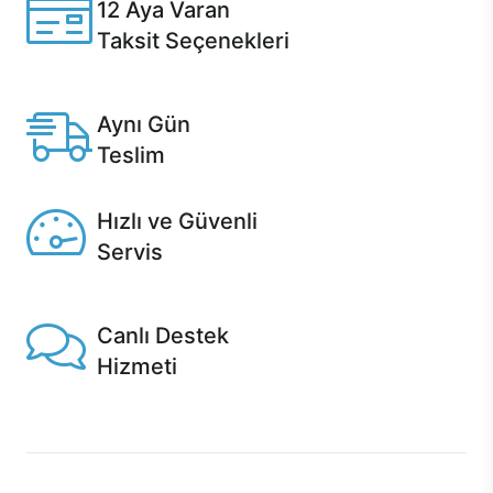
12 Aya Varan
Taksit Seçenekleri
Anlaşmalı kredi kartlarına 12 aya varan taksit seçenekleri
Casper'da.
Aynı Gün
Teslim
Seçili ürünlerde Aynı Gün Teslim!
Hızlı ve Güvenli
Servis
1 Saatte servis, Jet servis ve Turbo servis seçenekleri
Casper'da!
Canlı Destek
Hizmeti
Ürünlerinizle ilgili Casper Canlı Destek hizmeti her daim
sizinle.