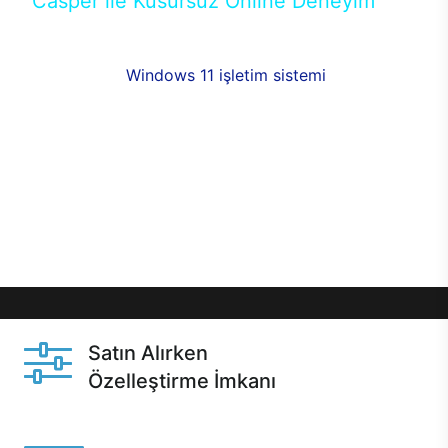
Casper ile Kusursuz Online Deneyim
Casper’ın Excalibur E650 modeline, online alışveriş
fırsatlarıyla sahip olabilirsiniz. 12 aya varan taksit
seçenekleri,
Windows 11 işletim sistemi
opsiyonu,
aynı gün teslimat ya da 1 günde kargo fırsatı
online alışverişte sizleri bekliyor.Üstelik satın
almadan önce özelleştirme fırsatı sayesinde
dilediğiniz donanımları değiştirebilir, ihtiyacınızı
karşılayacak seçimler yapabilirsiniz. Satın almadan
önce ve sonrasında sağlanan hızlı ve güvenli
servis ile Casper hep yanınızda.
Satın Alırken
Özelleştirme İmkanı
Casper ürünlerini satın alırken ihtiyacınıza göre
özelleştirebilirsiniz.