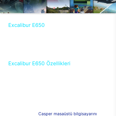
Excalibur E650
Tercihini masaüstü modellerden yana yapanlar için
öne çıkan Excalibur E650 ile sınırları zorlayabilir,
performansın keyfini çıkarabilirsin. Casper’ın yeni,
güncel teknolojiler ile donattığı Excalibur E650’de
yepyeni bir deneyim sizi bekliyor.
Excalibur E650 Özellikleri
Masaüstü olarak özel bir şekilde geliştirilen ve
uzun süren Ar-Ge çalışmaları sonrasında ortaya
çıkan Excalibur E650, her bir detayıyla farkını
ortaya koyuyor. İyi bir kullanıcı deneyiminin elde
edilmesi adına en iyi donanımlarla testleri yapılan
E650, böylece kullananların memnun kalmasını
sağlıyor. RGB detayları, ışık ve alüminyumun
buluşması yeni
Casper masaüstü bilgisayarını