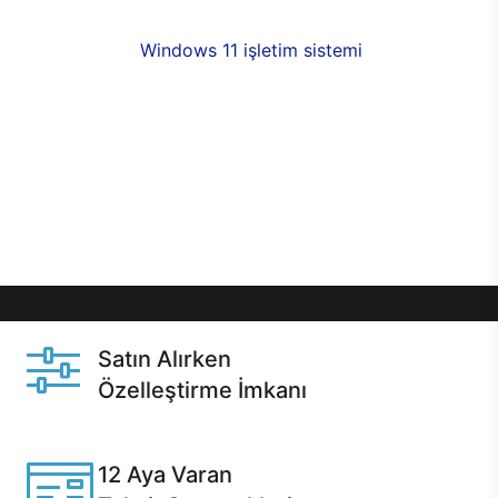
fırsatlarıyla sahip olabilirsiniz. 12 aya varan taksit
seçenekleri,
Windows 11 işletim sistemi
opsiyonu,
aynı gün teslimat ya da 1 günde kargo fırsatı
online alışverişte sizleri bekliyor.Üstelik satın
almadan önce özelleştirme fırsatı sayesinde
dilediğiniz donanımları değiştirebilir, ihtiyacınızı
karşılayacak seçimler yapabilirsiniz. Satın almadan
önce ve sonrasında sağlanan hızlı ve güvenli
servis ile Casper hep yanınızda.
Satın Alırken
Özelleştirme İmkanı
Casper ürünlerini satın alırken ihtiyacınıza göre
özelleştirebilirsiniz.
12 Aya Varan