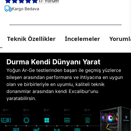
17 Yorum
Kargo Bedava
Teknik Özellikler
İncelemeler
Yorumla
Durma Kendi Dünyanı Yarat
Yoğun Ar-Ge testlerinden başarı ile geçmiş yüzlerce
bileşen arasından performans ve ihtiyacına en uygun
olan ve birbirleriyle en uyumlu, kaliteli teknik
donanımlar arasından kendi Excalibur'unu
yaratabilirsin.