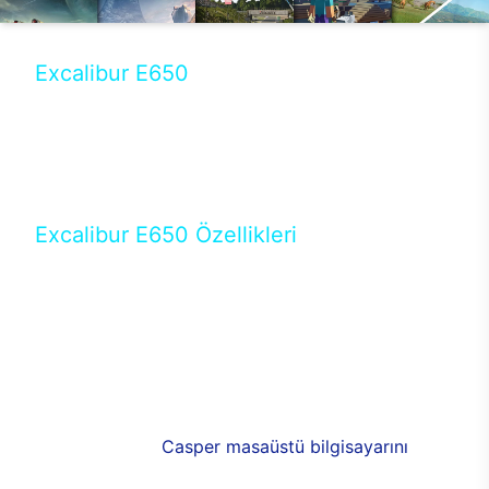
Excalibur E650
Tercihini masaüstü modellerden yana yapanlar için
öne çıkan Excalibur E650 ile sınırları zorlayabilir,
performansın keyfini çıkarabilirsin. Casper’ın yeni,
güncel teknolojiler ile donattığı Excalibur E650’de
yepyeni bir deneyim sizi bekliyor.
Excalibur E650 Özellikleri
Masaüstü olarak özel bir şekilde geliştirilen ve
uzun süren Ar-Ge çalışmaları sonrasında ortaya
çıkan Excalibur E650, her bir detayıyla farkını
ortaya koyuyor. İyi bir kullanıcı deneyiminin elde
edilmesi adına en iyi donanımlarla testleri yapılan
E650, böylece kullananların memnun kalmasını
sağlıyor. RGB detayları, ışık ve alüminyumun
buluşması yeni
Casper masaüstü bilgisayarını
görünümde de cazip kılıyor.