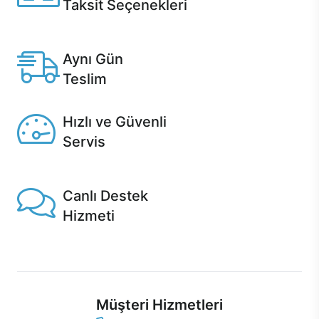
Taksit Seçenekleri
Anlaşmalı kredi kartlarına 12 aya varan taksit seçenekleri
Casper'da.
Aynı Gün
Teslim
Seçili ürünlerde Aynı Gün Teslim!
Hızlı ve Güvenli
Servis
1 Saatte servis, Jet servis ve Turbo servis seçenekleri
Casper'da!
Canlı Destek
Hizmeti
Ürünlerinizle ilgili Casper Canlı Destek hizmeti her daim
sizinle.
Müşteri Hizmetleri