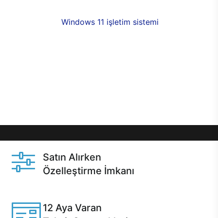
fırsatlarıyla sahip olabilirsiniz. 12 aya varan taksit
seçenekleri,
Windows 11 işletim sistemi
opsiyonu,
aynı gün teslimat ya da 1 günde kargo fırsatı
online alışverişte sizleri bekliyor.Üstelik satın
almadan önce özelleştirme fırsatı sayesinde
dilediğiniz donanımları değiştirebilir, ihtiyacınızı
karşılayacak seçimler yapabilirsiniz. Satın almadan
önce ve sonrasında sağlanan hızlı ve güvenli
servis ile Casper hep yanınızda.
Satın Alırken
Özelleştirme İmkanı
Casper ürünlerini satın alırken ihtiyacınıza göre
özelleştirebilirsiniz.
12 Aya Varan