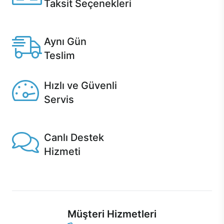
Taksit Seçenekleri
Anlaşmalı kredi kartlarına 12 aya varan taksit seçenekleri
Casper'da.
Aynı Gün
Teslim
Seçili ürünlerde Aynı Gün Teslim!
Hızlı ve Güvenli
Servis
1 Saatte servis, Jet servis ve Turbo servis seçenekleri
Casper'da!
Canlı Destek
Hizmeti
Ürünlerinizle ilgili Casper Canlı Destek hizmeti her daim
sizinle.
Müşteri Hizmetleri