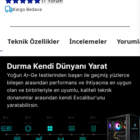
17 Yorum
Kargo Bedava
Teknik Özellikler
İncelemeler
Yorumla
Durma Kendi Dünyanı Yarat
Yoğun Ar-Ge testlerinden başarı ile geçmiş yüzlerce
bileşen arasından performans ve ihtiyacına en uygun
olan ve birbirleriyle en uyumlu, kaliteli teknik
donanımlar arasından kendi Excalibur'unu
yaratabilirsin.