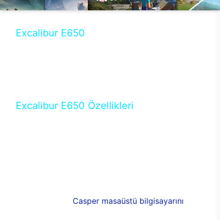
Excalibur E650
Tercihini masaüstü modellerden yana yapanlar için
öne çıkan Excalibur E650 ile sınırları zorlayabilir,
performansın keyfini çıkarabilirsin. Casper’ın yeni,
güncel teknolojiler ile donattığı Excalibur E650’de
yepyeni bir deneyim sizi bekliyor.
Excalibur E650 Özellikleri
Masaüstü olarak özel bir şekilde geliştirilen ve
uzun süren Ar-Ge çalışmaları sonrasında ortaya
çıkan Excalibur E650, her bir detayıyla farkını
ortaya koyuyor. İyi bir kullanıcı deneyiminin elde
edilmesi adına en iyi donanımlarla testleri yapılan
E650, böylece kullananların memnun kalmasını
sağlıyor. RGB detayları, ışık ve alüminyumun
buluşması yeni
Casper masaüstü bilgisayarını
görünümde de cazip kılıyor.