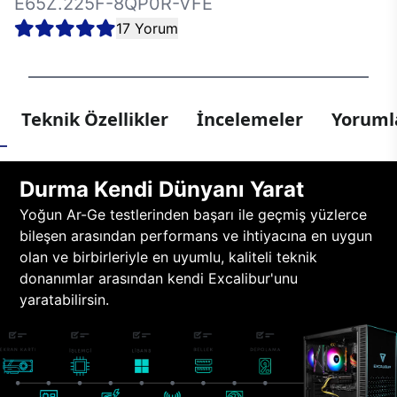
E65Z.225F-8QP0R-VFE
17 Yorum
Teknik Özellikler
İncelemeler
Yorumla
Durma Kendi Dünyanı Yarat
Yoğun Ar-Ge testlerinden başarı ile geçmiş yüzlerce
bileşen arasından performans ve ihtiyacına en uygun
olan ve birbirleriyle en uyumlu, kaliteli teknik
donanımlar arasından kendi Excalibur'unu
yaratabilirsin.