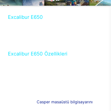
Excalibur E650
Tercihini masaüstü modellerden yana yapanlar için
öne çıkan Excalibur E650 ile sınırları zorlayabilir,
performansın keyfini çıkarabilirsin. Casper’ın yeni,
güncel teknolojiler ile donattığı Excalibur E650’de
yepyeni bir deneyim sizi bekliyor.
Excalibur E650 Özellikleri
Masaüstü olarak özel bir şekilde geliştirilen ve
uzun süren Ar-Ge çalışmaları sonrasında ortaya
çıkan Excalibur E650, her bir detayıyla farkını
ortaya koyuyor. İyi bir kullanıcı deneyiminin elde
edilmesi adına en iyi donanımlarla testleri yapılan
E650, böylece kullananların memnun kalmasını
sağlıyor. RGB detayları, ışık ve alüminyumun
buluşması yeni
Casper masaüstü bilgisayarını
görünümde de cazip kılıyor.