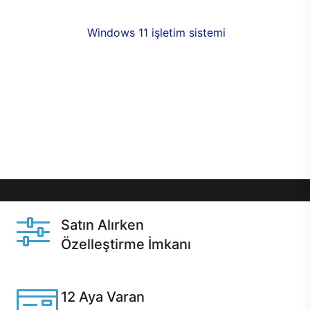
fırsatlarıyla sahip olabilirsiniz. 12 aya varan taksit
seçenekleri,
Windows 11 işletim sistemi
opsiyonu,
aynı gün teslimat ya da 1 günde kargo fırsatı
online alışverişte sizleri bekliyor.Üstelik satın
almadan önce özelleştirme fırsatı sayesinde
dilediğiniz donanımları değiştirebilir, ihtiyacınızı
karşılayacak seçimler yapabilirsiniz. Satın almadan
önce ve sonrasında sağlanan hızlı ve güvenli
servis ile Casper hep yanınızda.
Satın Alırken
Özelleştirme İmkanı
Casper ürünlerini satın alırken ihtiyacınıza göre
özelleştirebilirsiniz.
12 Aya Varan