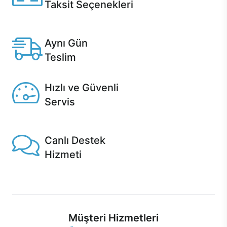
Taksit Seçenekleri
Anlaşmalı kredi kartlarına 12 aya varan taksit seçenekleri
Casper'da.
Aynı Gün
Teslim
Seçili ürünlerde Aynı Gün Teslim!
Hızlı ve Güvenli
Servis
1 Saatte servis, Jet servis ve Turbo servis seçenekleri
Casper'da!
Canlı Destek
Hizmeti
Ürünlerinizle ilgili Casper Canlı Destek hizmeti her daim
sizinle.
Müşteri Hizmetleri