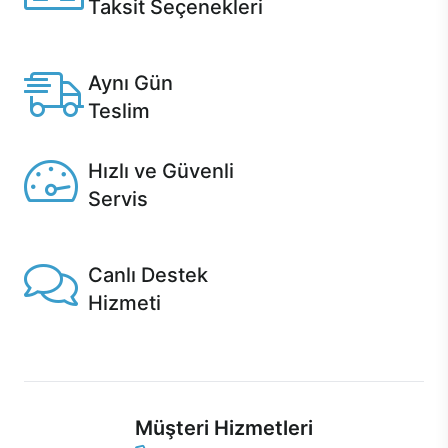
Taksit Seçenekleri
Anlaşmalı kredi kartlarına 12 aya varan taksit seçenekleri
Casper'da.
Aynı Gün
Teslim
Seçili ürünlerde Aynı Gün Teslim!
Hızlı ve Güvenli
Servis
1 Saatte servis, Jet servis ve Turbo servis seçenekleri
Casper'da!
Canlı Destek
Hizmeti
Ürünlerinizle ilgili Casper Canlı Destek hizmeti her daim
sizinle.
Müşteri Hizmetleri