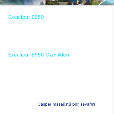
Excalibur E650
Tercihini masaüstü modellerden yana yapanlar için
öne çıkan Excalibur E650 ile sınırları zorlayabilir,
performansın keyfini çıkarabilirsin. Casper’ın yeni,
güncel teknolojiler ile donattığı Excalibur E650’de
yepyeni bir deneyim sizi bekliyor.
Excalibur E650 Özellikleri
Masaüstü olarak özel bir şekilde geliştirilen ve
uzun süren Ar-Ge çalışmaları sonrasında ortaya
çıkan Excalibur E650, her bir detayıyla farkını
ortaya koyuyor. İyi bir kullanıcı deneyiminin elde
edilmesi adına en iyi donanımlarla testleri yapılan
E650, böylece kullananların memnun kalmasını
sağlıyor. RGB detayları, ışık ve alüminyumun
buluşması yeni
Casper masaüstü bilgisayarını
görünümde de cazip kılıyor.