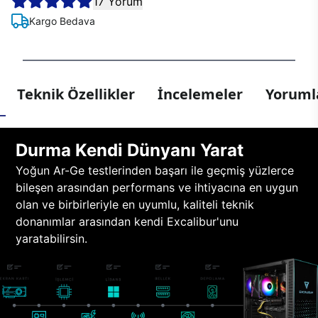
17 Yorum
Kargo Bedava
Teknik Özellikler
İncelemeler
Yorumla
Durma Kendi Dünyanı Yarat
Yoğun Ar-Ge testlerinden başarı ile geçmiş yüzlerce
bileşen arasından performans ve ihtiyacına en uygun
olan ve birbirleriyle en uyumlu, kaliteli teknik
donanımlar arasından kendi Excalibur'unu
yaratabilirsin.