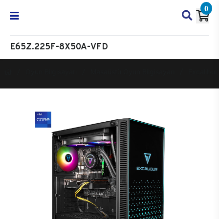
0
E65Z.225F-8X50A-VFD
Oyun Bilgisayarı
Masaüstü Oyun Bilgisayarı
Excalibur