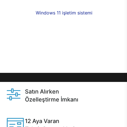
fırsatlarıyla sahip olabilirsiniz. 12 aya varan taksit
seçenekleri,
Windows 11 işletim sistemi
opsiyonu,
aynı gün teslimat ya da 1 günde kargo fırsatı
online alışverişte sizleri bekliyor.Üstelik satın
almadan önce özelleştirme fırsatı sayesinde
dilediğiniz donanımları değiştirebilir, ihtiyacınızı
karşılayacak seçimler yapabilirsiniz. Satın almadan
önce ve sonrasında sağlanan hızlı ve güvenli
servis ile Casper hep yanınızda.
Satın Alırken
Özelleştirme İmkanı
Casper ürünlerini satın alırken ihtiyacınıza göre
özelleştirebilirsiniz.
12 Aya Varan