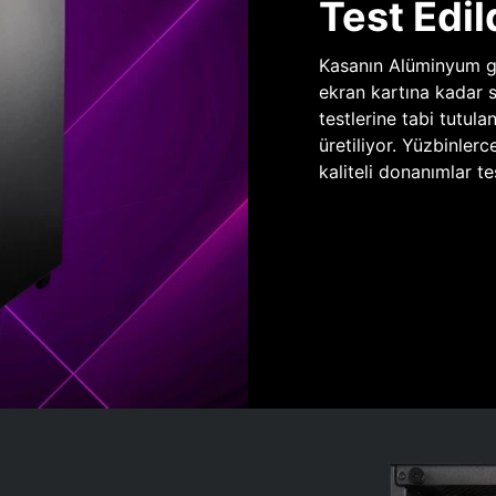
Test Edil
Kasanın Alüminyum gö
ekran kartına kadar 
testlerine tabi tutula
üretiliyor. Yüzbinlerc
kaliteli donanımlar te