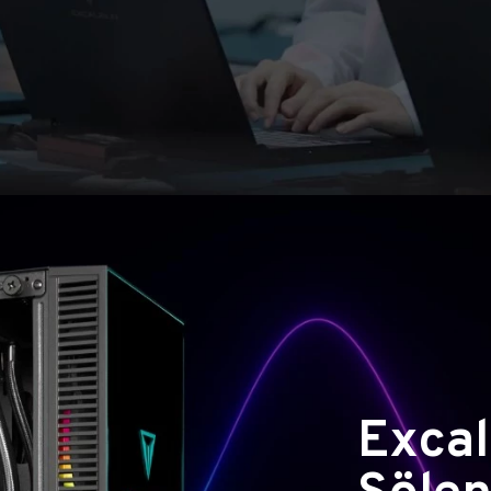
Excal
Şölen