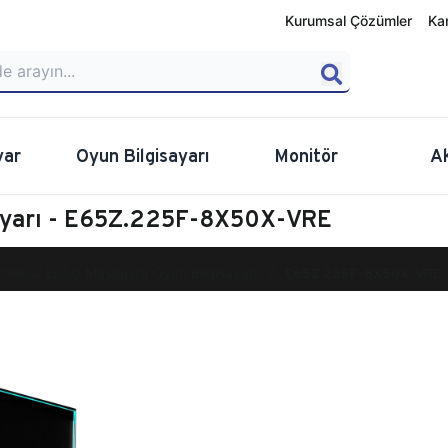
Kurumsal Çözümler
Ka
yar
Oyun Bilgisayarı
Monitör
A
sayarı - E65Z.225F-8X50X-VRE
calibur E650 Masaüstü Oyun Bilgisayarı
E65Z.225F-8X50X-VRE