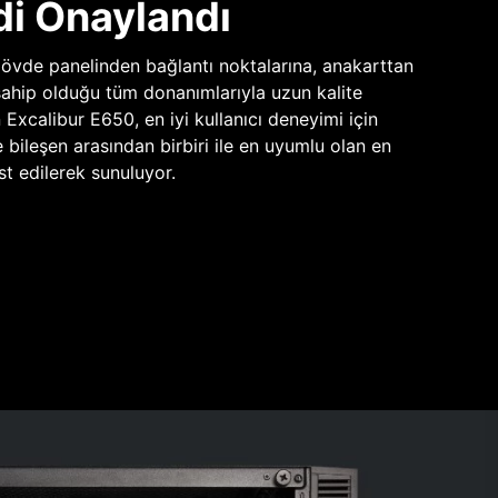
di Onaylandı
vde panelinden bağlantı noktalarına, anakarttan
sahip olduğu tüm donanımlarıyla uzun kalite
n Excalibur E650, en iyi kullanıcı deneyimi için
e bileşen arasından birbiri ile en uyumlu olan en
st edilerek sunuluyor.