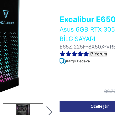
Excalibur E65
Asus 6GB RTX 3
BİLGİSAYARI
E65Z.225F-8X50X-VR
17 Yorum
Kargo Bedava
86.7
Özelleştir