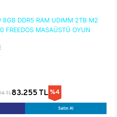
0
8GB DDR5 RAM UDIMM 2TB M2
050 FREEDOS MASAÜSTÜ OYUN
E
83.255 TL
%4
24 TL
Satın Al