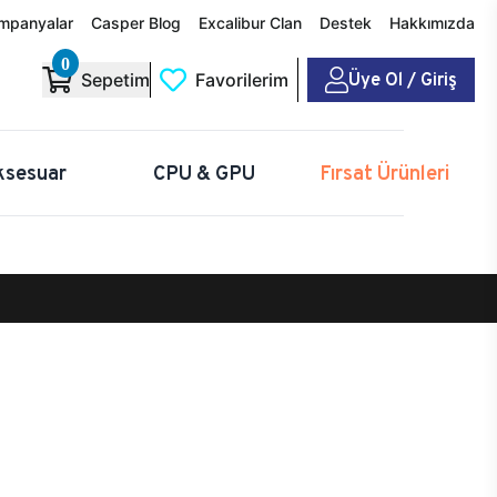
mpanyalar
Casper Blog
Excalibur Clan
Destek
Hakkımızda
0
Üye Ol / Giriş
Sepetim
Favorilerim
ksesuar
CPU & GPU
Fırsat Ürünleri