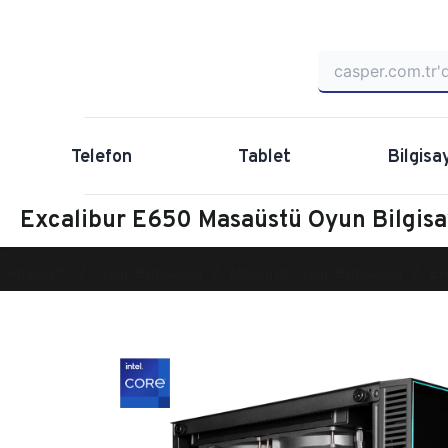
Telefon
Tablet
Bilgisa
Excalibur E650 Masaüstü Oyun Bilgi
Anasayfa
Oyun Bilgisayarı
Masaüstü Oyun Bilgisayarı
Ex