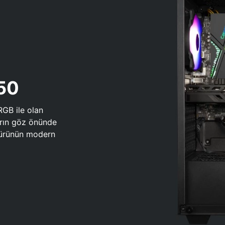
650
RGB ile olan
arın göz önünde
 türünün modern