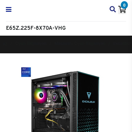
0
E65Z.225F-8X70A-VHG
Oyun Bilgisayarı
Masaüstü Oyun Bilgisayarı
Excalibur