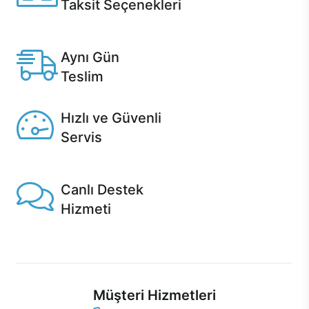
Taksit Seçenekleri
Anlaşmalı kredi kartlarına 12 aya varan taksit seçenekleri
Casper'da.
Aynı Gün
Teslim
Seçili ürünlerde Aynı Gün Teslim!
Hızlı ve Güvenli
Servis
1 Saatte servis, Jet servis ve Turbo servis seçenekleri
Casper'da!
Canlı Destek
Hizmeti
Ürünlerinizle ilgili Casper Canlı Destek hizmeti her daim
sizinle.
Müşteri Hizmetleri