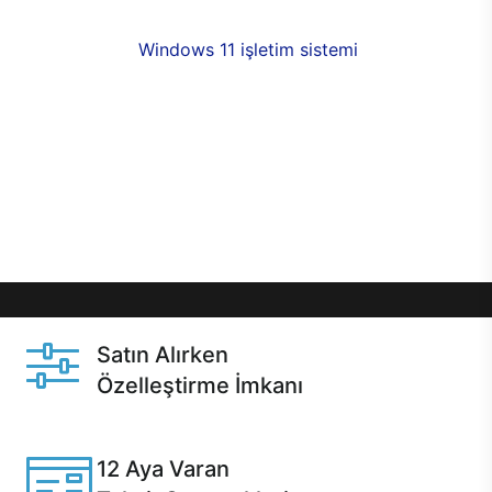
fırsatlarıyla sahip olabilirsiniz. 12 aya varan taksit
seçenekleri,
Windows 11 işletim sistemi
opsiyonu,
aynı gün teslimat ya da 1 günde kargo fırsatı
online alışverişte sizleri bekliyor.Üstelik satın
almadan önce özelleştirme fırsatı sayesinde
dilediğiniz donanımları değiştirebilir, ihtiyacınızı
karşılayacak seçimler yapabilirsiniz. Satın almadan
önce ve sonrasında sağlanan hızlı ve güvenli
servis ile Casper hep yanınızda.
Satın Alırken
Özelleştirme İmkanı
Casper ürünlerini satın alırken ihtiyacınıza göre
özelleştirebilirsiniz.
12 Aya Varan