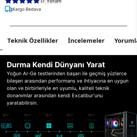
17 Yorum
Kargo Bedava
Teknik Özellikler
İncelemeler
Yorumla
Durma Kendi Dünyanı Yarat
Yoğun Ar-Ge testlerinden başarı ile geçmiş yüzlerce
bileşen arasından performans ve ihtiyacına en uygun
olan ve birbirleriyle en uyumlu, kaliteli teknik
donanımlar arasından kendi Excalibur'unu
yaratabilirsin.