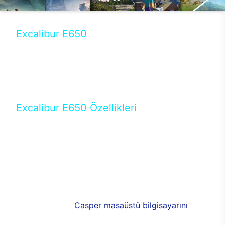
Excalibur E650
Tercihini masaüstü modellerden yana yapanlar için
öne çıkan Excalibur E650 ile sınırları zorlayabilir,
performansın keyfini çıkarabilirsin. Casper’ın yeni,
güncel teknolojiler ile donattığı Excalibur E650’de
yepyeni bir deneyim sizi bekliyor.
Excalibur E650 Özellikleri
Masaüstü olarak özel bir şekilde geliştirilen ve
uzun süren Ar-Ge çalışmaları sonrasında ortaya
çıkan Excalibur E650, her bir detayıyla farkını
ortaya koyuyor. İyi bir kullanıcı deneyiminin elde
edilmesi adına en iyi donanımlarla testleri yapılan
E650, böylece kullananların memnun kalmasını
sağlıyor. RGB detayları, ışık ve alüminyumun
buluşması yeni
Casper masaüstü bilgisayarını
görünümde de cazip kılıyor.