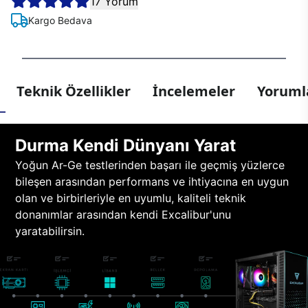
17 Yorum
Kargo Bedava
Teknik Özellikler
İncelemeler
Yorumla
Durma Kendi Dünyanı Yarat
Yoğun Ar-Ge testlerinden başarı ile geçmiş yüzlerce
bileşen arasından performans ve ihtiyacına en uygun
olan ve birbirleriyle en uyumlu, kaliteli teknik
donanımlar arasından kendi Excalibur'unu
yaratabilirsin.