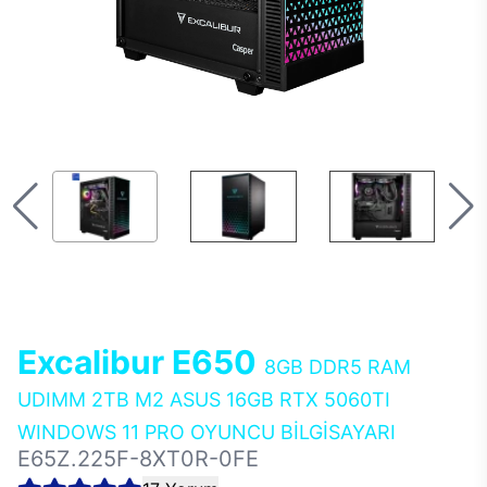
Excalibur E650
8GB DDR5 RAM
UDIMM 2TB M2 ASUS 16GB RTX 5060TI
WINDOWS 11 PRO OYUNCU BİLGİSAYARI
E65Z.225F-8XT0R-0FE