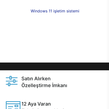
fırsatlarıyla sahip olabilirsiniz. 12 aya varan taksit
seçenekleri,
Windows 11 işletim sistemi
opsiyonu,
aynı gün teslimat ya da 1 günde kargo fırsatı
online alışverişte sizleri bekliyor.Üstelik satın
almadan önce özelleştirme fırsatı sayesinde
dilediğiniz donanımları değiştirebilir, ihtiyacınızı
karşılayacak seçimler yapabilirsiniz. Satın almadan
önce ve sonrasında sağlanan hızlı ve güvenli
servis ile Casper hep yanınızda.
Satın Alırken
Özelleştirme İmkanı
Casper ürünlerini satın alırken ihtiyacınıza göre
özelleştirebilirsiniz.
12 Aya Varan