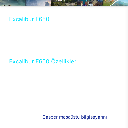
Excalibur E650
Tercihini masaüstü modellerden yana yapanlar için
öne çıkan Excalibur E650 ile sınırları zorlayabilir,
performansın keyfini çıkarabilirsin. Casper’ın yeni,
güncel teknolojiler ile donattığı Excalibur E650’de
yepyeni bir deneyim sizi bekliyor.
Excalibur E650 Özellikleri
Masaüstü olarak özel bir şekilde geliştirilen ve
uzun süren Ar-Ge çalışmaları sonrasında ortaya
çıkan Excalibur E650, her bir detayıyla farkını
ortaya koyuyor. İyi bir kullanıcı deneyiminin elde
edilmesi adına en iyi donanımlarla testleri yapılan
E650, böylece kullananların memnun kalmasını
sağlıyor. RGB detayları, ışık ve alüminyumun
buluşması yeni
Casper masaüstü bilgisayarını
görünümde de cazip kılıyor.