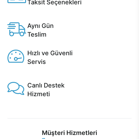
Taksit Seçenekleri
Anlaşmalı kredi kartlarına 12 aya varan taksit seçenekleri
Casper'da.
Aynı Gün
Teslim
Seçili ürünlerde Aynı Gün Teslim!
Hızlı ve Güvenli
Servis
1 Saatte servis, Jet servis ve Turbo servis seçenekleri
Casper'da!
Canlı Destek
Hizmeti
Ürünlerinizle ilgili Casper Canlı Destek hizmeti her daim
sizinle.
Müşteri Hizmetleri