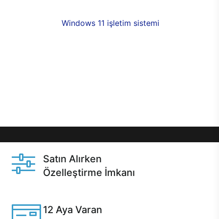
fırsatlarıyla sahip olabilirsiniz. 12 aya varan taksit
seçenekleri,
Windows 11 işletim sistemi
opsiyonu,
aynı gün teslimat ya da 1 günde kargo fırsatı
online alışverişte sizleri bekliyor.Üstelik satın
almadan önce özelleştirme fırsatı sayesinde
dilediğiniz donanımları değiştirebilir, ihtiyacınızı
karşılayacak seçimler yapabilirsiniz. Satın almadan
önce ve sonrasında sağlanan hızlı ve güvenli
servis ile Casper hep yanınızda.
Satın Alırken
Özelleştirme İmkanı
Casper ürünlerini satın alırken ihtiyacınıza göre
özelleştirebilirsiniz.
12 Aya Varan