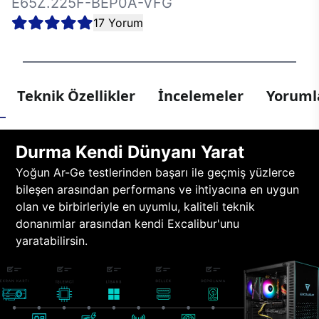
E65Z.225F-BEP0A-VFG
17 Yorum
Teknik Özellikler
İncelemeler
Yorumla
Durma Kendi Dünyanı Yarat
Yoğun Ar-Ge testlerinden başarı ile geçmiş yüzlerce
bileşen arasından performans ve ihtiyacına en uygun
olan ve birbirleriyle en uyumlu, kaliteli teknik
donanımlar arasından kendi Excalibur'unu
yaratabilirsin.