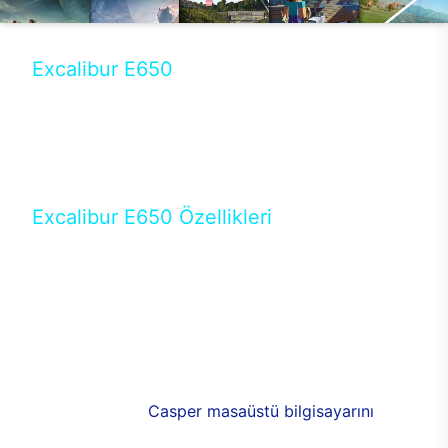
Excalibur E650
Tercihini masaüstü modellerden yana yapanlar için
öne çıkan Excalibur E650 ile sınırları zorlayabilir,
performansın keyfini çıkarabilirsin. Casper’ın yeni,
güncel teknolojiler ile donattığı Excalibur E650’de
yepyeni bir deneyim sizi bekliyor.
Excalibur E650 Özellikleri
Masaüstü olarak özel bir şekilde geliştirilen ve
uzun süren Ar-Ge çalışmaları sonrasında ortaya
çıkan Excalibur E650, her bir detayıyla farkını
ortaya koyuyor. İyi bir kullanıcı deneyiminin elde
edilmesi adına en iyi donanımlarla testleri yapılan
E650, böylece kullananların memnun kalmasını
sağlıyor. RGB detayları, ışık ve alüminyumun
buluşması yeni
Casper masaüstü bilgisayarını
görünümde de cazip kılıyor.