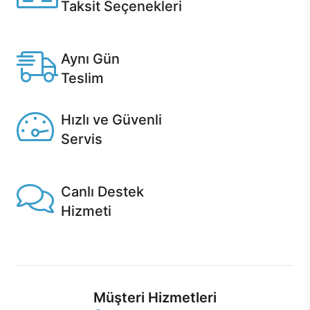
Taksit Seçenekleri
Anlaşmalı kredi kartlarına 12 aya varan taksit seçenekleri
Casper'da.
Aynı Gün
Teslim
Seçili ürünlerde Aynı Gün Teslim!
Hızlı ve Güvenli
Servis
1 Saatte servis, Jet servis ve Turbo servis seçenekleri
Casper'da!
Canlı Destek
Hizmeti
Ürünlerinizle ilgili Casper Canlı Destek hizmeti her daim
sizinle.
Müşteri Hizmetleri