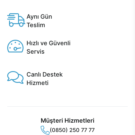
Anlaşmalı kredi kartlarına 12 aya varan taksit seçenekleri
Casper'da.
Aynı Gün
Teslim
Seçili ürünlerde Aynı Gün Teslim!
Hızlı ve Güvenli
Servis
1 Saatte servis, Jet servis ve Turbo servis seçenekleri
Casper'da!
Canlı Destek
Hizmeti
Ürünlerinizle ilgili Casper Canlı Destek hizmeti her daim
sizinle.
Müşteri Hizmetleri
(0850) 250 77 77