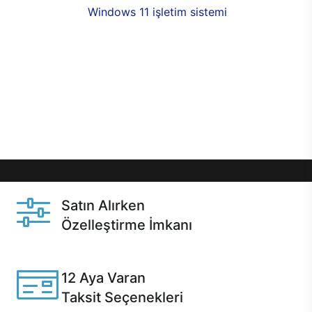
seçenekleri,
Windows 11 işletim sistemi
opsiyonu,
aynı gün teslimat ya da 1 günde kargo fırsatı
online alışverişte sizleri bekliyor.Üstelik satın
almadan önce özelleştirme fırsatı sayesinde
dilediğiniz donanımları değiştirebilir, ihtiyacınızı
karşılayacak seçimler yapabilirsiniz. Satın almadan
önce ve sonrasında sağlanan hızlı ve güvenli
servis ile Casper hep yanınızda.
Satın Alırken
Özelleştirme İmkanı
Casper ürünlerini satın alırken ihtiyacınıza göre
özelleştirebilirsiniz.
12 Aya Varan
Taksit Seçenekleri