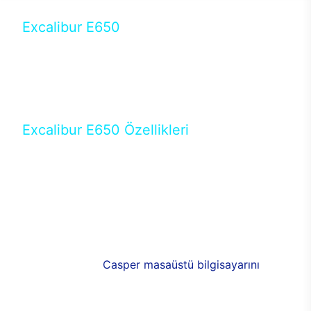
Excalibur E650
Tercihini masaüstü modellerden yana yapanlar için
öne çıkan Excalibur E650 ile sınırları zorlayabilir,
performansın keyfini çıkarabilirsin. Casper’ın yeni,
güncel teknolojiler ile donattığı Excalibur E650’de
yepyeni bir deneyim sizi bekliyor.
Excalibur E650 Özellikleri
Masaüstü olarak özel bir şekilde geliştirilen ve
uzun süren Ar-Ge çalışmaları sonrasında ortaya
çıkan Excalibur E650, her bir detayıyla farkını
ortaya koyuyor. İyi bir kullanıcı deneyiminin elde
edilmesi adına en iyi donanımlarla testleri yapılan
E650, böylece kullananların memnun kalmasını
sağlıyor. RGB detayları, ışık ve alüminyumun
buluşması yeni
Casper masaüstü bilgisayarını
görünümde de cazip kılıyor.
120mm RGB fanlarıyla yaşam alanlarını da