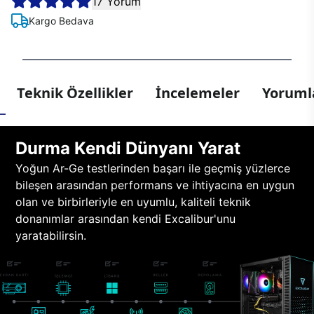
17 Yorum
Kargo Bedava
Teknik Özellikler
İncelemeler
Yorumla
Durma Kendi Dünyanı Yarat
Yoğun Ar-Ge testlerinden başarı ile geçmiş yüzlerce
bileşen arasından performans ve ihtiyacına en uygun
olan ve birbirleriyle en uyumlu, kaliteli teknik
donanımlar arasından kendi Excalibur'unu
yaratabilirsin.