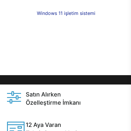
fırsatlarıyla sahip olabilirsiniz. 12 aya varan taksit
seçenekleri,
Windows 11 işletim sistemi
opsiyonu,
aynı gün teslimat ya da 1 günde kargo fırsatı
online alışverişte sizleri bekliyor.Üstelik satın
almadan önce özelleştirme fırsatı sayesinde
dilediğiniz donanımları değiştirebilir, ihtiyacınızı
karşılayacak seçimler yapabilirsiniz. Satın almadan
önce ve sonrasında sağlanan hızlı ve güvenli
servis ile Casper hep yanınızda.
Satın Alırken
Özelleştirme İmkanı
Casper ürünlerini satın alırken ihtiyacınıza göre
özelleştirebilirsiniz.
12 Aya Varan