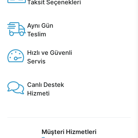
Taksit Seçenekleri
Anlaşmalı kredi kartlarına 12 aya varan taksit seçenekleri
Casper'da.
Aynı Gün
Teslim
Seçili ürünlerde Aynı Gün Teslim!
Hızlı ve Güvenli
Servis
1 Saatte servis, Jet servis ve Turbo servis seçenekleri
Casper'da!
Canlı Destek
Hizmeti
Ürünlerinizle ilgili Casper Canlı Destek hizmeti her daim
sizinle.
Müşteri Hizmetleri