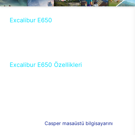
Excalibur E650
Tercihini masaüstü modellerden yana yapanlar için
öne çıkan Excalibur E650 ile sınırları zorlayabilir,
performansın keyfini çıkarabilirsin. Casper’ın yeni,
güncel teknolojiler ile donattığı Excalibur E650’de
yepyeni bir deneyim sizi bekliyor.
Excalibur E650 Özellikleri
Masaüstü olarak özel bir şekilde geliştirilen ve
uzun süren Ar-Ge çalışmaları sonrasında ortaya
çıkan Excalibur E650, her bir detayıyla farkını
ortaya koyuyor. İyi bir kullanıcı deneyiminin elde
edilmesi adına en iyi donanımlarla testleri yapılan
E650, böylece kullananların memnun kalmasını
sağlıyor. RGB detayları, ışık ve alüminyumun
buluşması yeni
Casper masaüstü bilgisayarını
görünümde de cazip kılıyor.