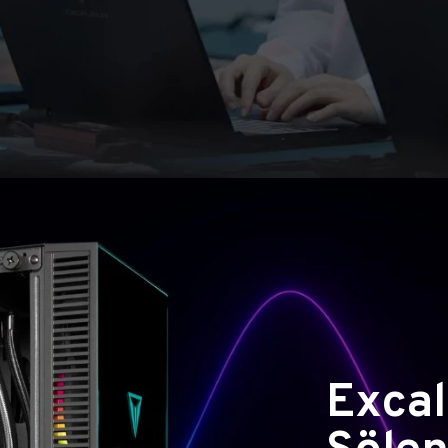
Excal
Şölen