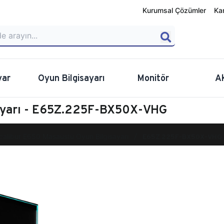
Kurumsal Çözümler
Ka
yar
Oyun Bilgisayarı
Monitör
A
sayarı - E65Z.225F-BX50X-VHG
calibur E650 Masaüstü Oyun Bilgisayarı
E65Z.225F-BX50X-VHG