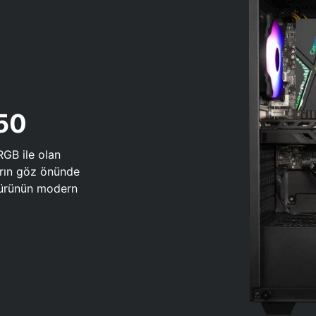
650
RGB ile olan
arın göz önünde
 türünün modern