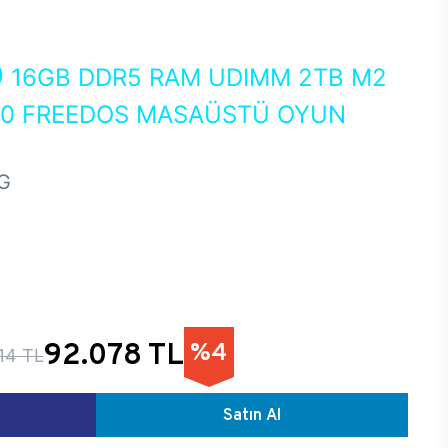
0
16GB DDR5 RAM UDIMM 2TB M2
050 FREEDOS MASAÜSTÜ OYUN
G
92.078 TL
%4
14 TL
Satın Al