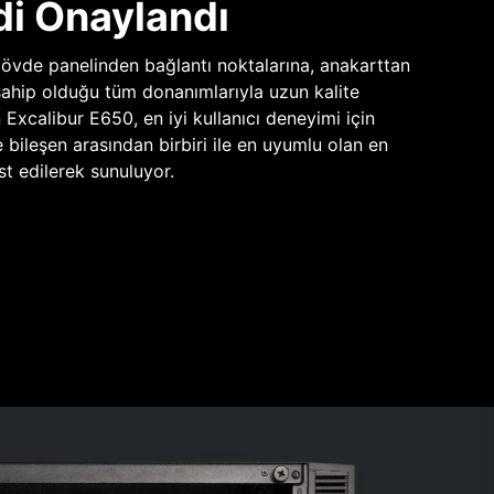
di Onaylandı
vde panelinden bağlantı noktalarına, anakarttan
sahip olduğu tüm donanımlarıyla uzun kalite
n Excalibur E650, en iyi kullanıcı deneyimi için
e bileşen arasından birbiri ile en uyumlu olan en
st edilerek sunuluyor.