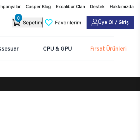
mpanyalar
Casper Blog
Excalibur Clan
Destek
Hakkımızda
0
Üye Ol / Giriş
Sepetim
Favorilerim
ksesuar
CPU & GPU
Fırsat Ürünleri