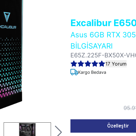
Excalibur E65
Asus 6GB RTX 3
BİLGİSAYARI
E65Z.225F-BX50X-VH
17 Yorum
Kargo Bedava
95.9
Özelleştir