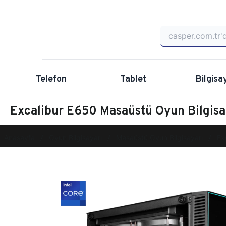
Telefon
Tablet
Bilgisa
Excalibur E650 Masaüstü Oyun Bilgi
Anasayfa
Oyun Bilgisayarı
Masaüstü Oyun Bilgisayarı
Ex