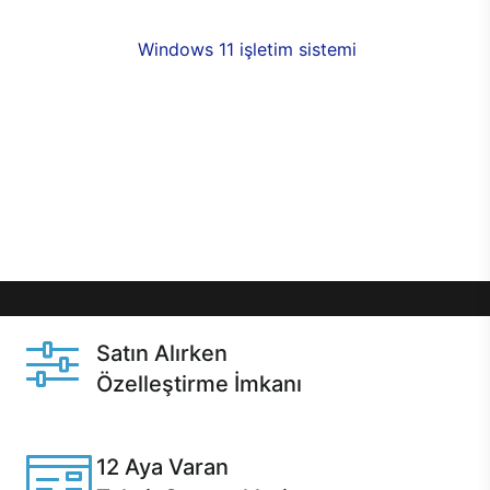
fırsatlarıyla sahip olabilirsiniz. 12 aya varan taksit
seçenekleri,
Windows 11 işletim sistemi
opsiyonu,
aynı gün teslimat ya da 1 günde kargo fırsatı
online alışverişte sizleri bekliyor.Üstelik satın
almadan önce özelleştirme fırsatı sayesinde
dilediğiniz donanımları değiştirebilir, ihtiyacınızı
karşılayacak seçimler yapabilirsiniz. Satın almadan
önce ve sonrasında sağlanan hızlı ve güvenli
servis ile Casper hep yanınızda.
Satın Alırken
Özelleştirme İmkanı
Casper ürünlerini satın alırken ihtiyacınıza göre
özelleştirebilirsiniz.
12 Aya Varan