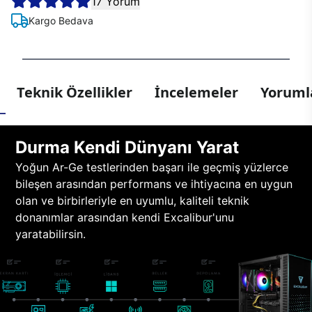
17 Yorum
Kargo Bedava
Teknik Özellikler
İncelemeler
Yorumla
Durma Kendi Dünyanı Yarat
Yoğun Ar-Ge testlerinden başarı ile geçmiş yüzlerce
bileşen arasından performans ve ihtiyacına en uygun
olan ve birbirleriyle en uyumlu, kaliteli teknik
donanımlar arasından kendi Excalibur'unu
yaratabilirsin.