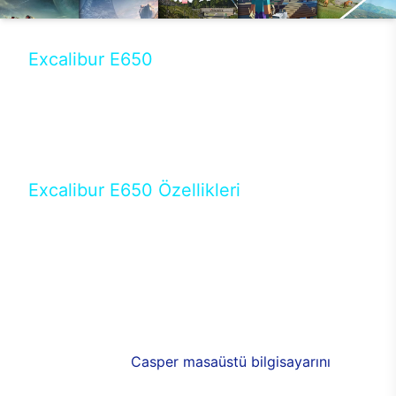
Excalibur E650
Tercihini masaüstü modellerden yana yapanlar için
öne çıkan Excalibur E650 ile sınırları zorlayabilir,
performansın keyfini çıkarabilirsin. Casper’ın yeni,
güncel teknolojiler ile donattığı Excalibur E650’de
yepyeni bir deneyim sizi bekliyor.
Excalibur E650 Özellikleri
Masaüstü olarak özel bir şekilde geliştirilen ve
uzun süren Ar-Ge çalışmaları sonrasında ortaya
çıkan Excalibur E650, her bir detayıyla farkını
ortaya koyuyor. İyi bir kullanıcı deneyiminin elde
edilmesi adına en iyi donanımlarla testleri yapılan
E650, böylece kullananların memnun kalmasını
sağlıyor. RGB detayları, ışık ve alüminyumun
buluşması yeni
Casper masaüstü bilgisayarını
görünümde de cazip kılıyor.