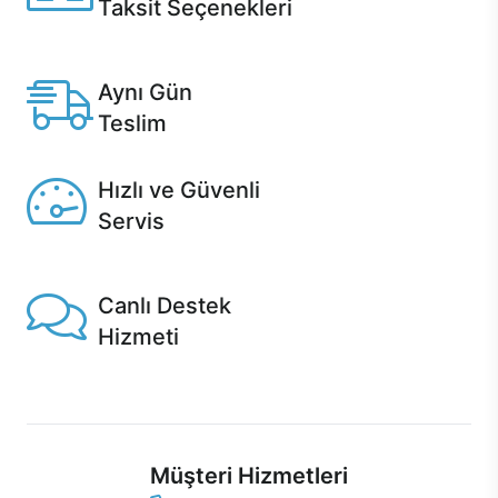
Taksit Seçenekleri
Anlaşmalı kredi kartlarına 12 aya varan taksit seçenekleri
Casper'da.
Aynı Gün
Teslim
Seçili ürünlerde Aynı Gün Teslim!
Hızlı ve Güvenli
Servis
1 Saatte servis, Jet servis ve Turbo servis seçenekleri
Casper'da!
Canlı Destek
Hizmeti
Ürünlerinizle ilgili Casper Canlı Destek hizmeti her daim
sizinle.
Müşteri Hizmetleri