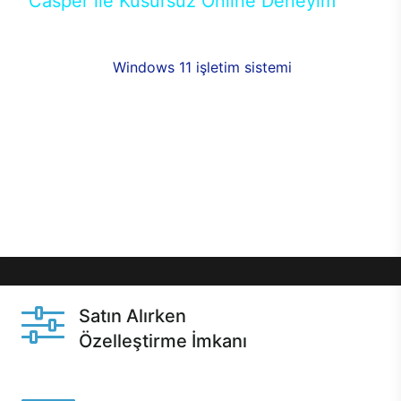
Casper ile Kusursuz Online Deneyim
Casper’ın Excalibur E650 modeline, online alışveriş
fırsatlarıyla sahip olabilirsiniz. 12 aya varan taksit
seçenekleri,
Windows 11 işletim sistemi
opsiyonu,
aynı gün teslimat ya da 1 günde kargo fırsatı
online alışverişte sizleri bekliyor.Üstelik satın
almadan önce özelleştirme fırsatı sayesinde
dilediğiniz donanımları değiştirebilir, ihtiyacınızı
karşılayacak seçimler yapabilirsiniz. Satın almadan
önce ve sonrasında sağlanan hızlı ve güvenli
servis ile Casper hep yanınızda.
Satın Alırken
Özelleştirme İmkanı
Casper ürünlerini satın alırken ihtiyacınıza göre
özelleştirebilirsiniz.