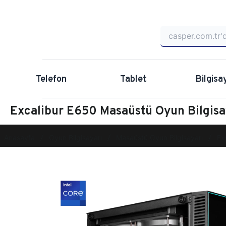
Telefon
Tablet
Bilgisa
Excalibur E650 Masaüstü Oyun Bilgi
Anasayfa
Oyun Bilgisayarı
Masaüstü Oyun Bilgisayarı
Ex