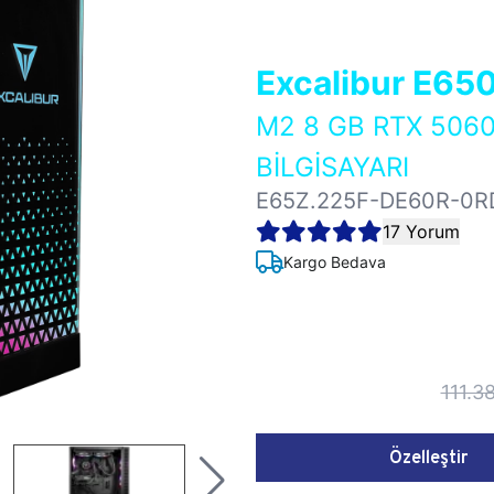
Excalibur E65
M2 8 GB RTX 506
BİLGİSAYARI
E65Z.225F-DE60R-0R
17 Yorum
Kargo Bedava
111.3
Özelleştir