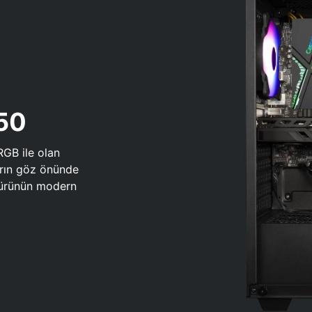
650
RGB ile olan
arın göz önünde
 türünün modern