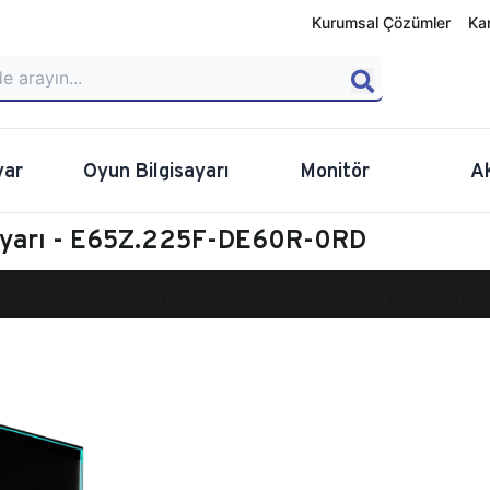
Kurumsal Çözümler
Ka
yar
Oyun Bilgisayarı
Monitör
A
sayarı - E65Z.225F-DE60R-0RD
calibur E650 Masaüstü Oyun Bilgisayarı
E65Z.225F-DE60R-0RD