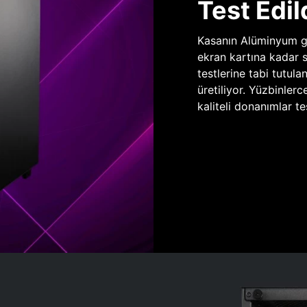
Test Edil
Kasanın Alüminyum gö
ekran kartına kadar 
testlerine tabi tutula
üretiliyor. Yüzbinlerc
kaliteli donanımlar te