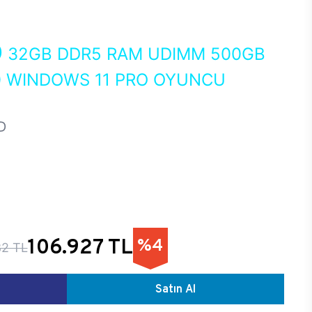
0
32GB DDR5 RAM UDIMM 500GB
0 WINDOWS 11 PRO OYUNCU
D
106.927 TL
%4
82 TL
Satın Al