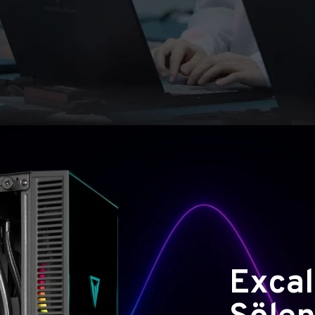
Excal
Şölen