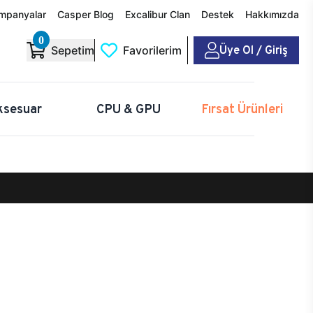
mpanyalar
Casper Blog
Excalibur Clan
Destek
Hakkımızda
0
Üye Ol / Giriş
Sepetim
Favorilerim
ksesuar
CPU & GPU
Fırsat Ürünleri