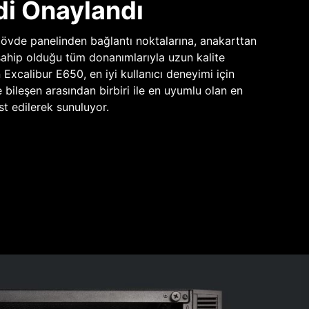
di Onaylandı
vde panelinden bağlantı noktalarına, anakarttan
sahip olduğu tüm donanımlarıyla uzun kalite
n Excalibur E650, en iyi kullanıcı deneyimi için
e bileşen arasından birbiri ile en uyumlu olan en
st edilerek sunuluyor.