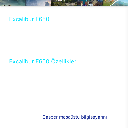
Excalibur E650
Tercihini masaüstü modellerden yana yapanlar için
öne çıkan Excalibur E650 ile sınırları zorlayabilir,
performansın keyfini çıkarabilirsin. Casper’ın yeni,
güncel teknolojiler ile donattığı Excalibur E650’de
yepyeni bir deneyim sizi bekliyor.
Excalibur E650 Özellikleri
Masaüstü olarak özel bir şekilde geliştirilen ve
uzun süren Ar-Ge çalışmaları sonrasında ortaya
çıkan Excalibur E650, her bir detayıyla farkını
ortaya koyuyor. İyi bir kullanıcı deneyiminin elde
edilmesi adına en iyi donanımlarla testleri yapılan
E650, böylece kullananların memnun kalmasını
sağlıyor. RGB detayları, ışık ve alüminyumun
buluşması yeni
Casper masaüstü bilgisayarını
görünümde de cazip kılıyor.