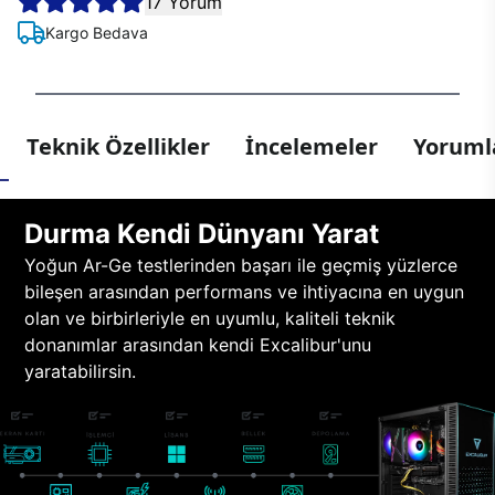
17 Yorum
Kargo Bedava
Teknik Özellikler
İncelemeler
Yorumla
Durma Kendi Dünyanı Yarat
Yoğun Ar-Ge testlerinden başarı ile geçmiş yüzlerce
bileşen arasından performans ve ihtiyacına en uygun
olan ve birbirleriyle en uyumlu, kaliteli teknik
donanımlar arasından kendi Excalibur'unu
yaratabilirsin.