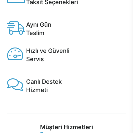
Taksit Seçenekleri
Anlaşmalı kredi kartlarına 12 aya varan taksit seçenekleri
Casper'da.
Aynı Gün
Teslim
Seçili ürünlerde Aynı Gün Teslim!
Hızlı ve Güvenli
Servis
1 Saatte servis, Jet servis ve Turbo servis seçenekleri
Casper'da!
Canlı Destek
Hizmeti
Ürünlerinizle ilgili Casper Canlı Destek hizmeti her daim
sizinle.
Müşteri Hizmetleri