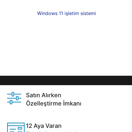
fırsatlarıyla sahip olabilirsiniz. 12 aya varan taksit
seçenekleri,
Windows 11 işletim sistemi
opsiyonu,
aynı gün teslimat ya da 1 günde kargo fırsatı
online alışverişte sizleri bekliyor.Üstelik satın
almadan önce özelleştirme fırsatı sayesinde
dilediğiniz donanımları değiştirebilir, ihtiyacınızı
karşılayacak seçimler yapabilirsiniz. Satın almadan
önce ve sonrasında sağlanan hızlı ve güvenli
servis ile Casper hep yanınızda.
Satın Alırken
Özelleştirme İmkanı
Casper ürünlerini satın alırken ihtiyacınıza göre
özelleştirebilirsiniz.
12 Aya Varan