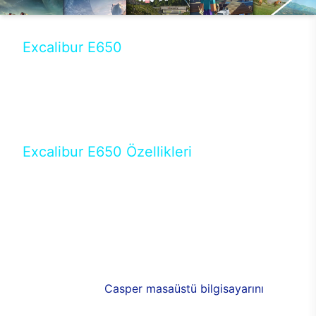
Excalibur E650
Tercihini masaüstü modellerden yana yapanlar için
öne çıkan Excalibur E650 ile sınırları zorlayabilir,
performansın keyfini çıkarabilirsin. Casper’ın yeni,
güncel teknolojiler ile donattığı Excalibur E650’de
yepyeni bir deneyim sizi bekliyor.
Excalibur E650 Özellikleri
Masaüstü olarak özel bir şekilde geliştirilen ve
uzun süren Ar-Ge çalışmaları sonrasında ortaya
çıkan Excalibur E650, her bir detayıyla farkını
ortaya koyuyor. İyi bir kullanıcı deneyiminin elde
edilmesi adına en iyi donanımlarla testleri yapılan
E650, böylece kullananların memnun kalmasını
sağlıyor. RGB detayları, ışık ve alüminyumun
buluşması yeni
Casper masaüstü bilgisayarını
görünümde de cazip kılıyor.