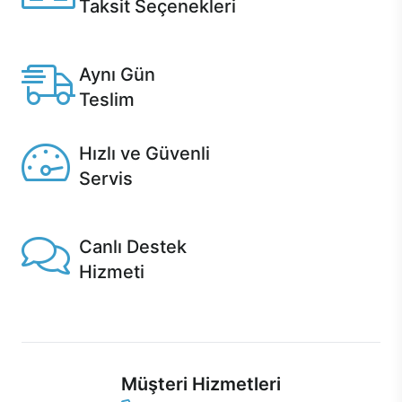
Taksit Seçenekleri
Anlaşmalı kredi kartlarına 12 aya varan taksit seçenekleri
Casper'da.
Aynı Gün
Teslim
Seçili ürünlerde Aynı Gün Teslim!
Hızlı ve Güvenli
Servis
1 Saatte servis, Jet servis ve Turbo servis seçenekleri
Casper'da!
Canlı Destek
Hizmeti
Ürünlerinizle ilgili Casper Canlı Destek hizmeti her daim
sizinle.
Müşteri Hizmetleri