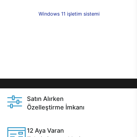
fırsatlarıyla sahip olabilirsiniz. 12 aya varan taksit
seçenekleri,
Windows 11 işletim sistemi
opsiyonu,
aynı gün teslimat ya da 1 günde kargo fırsatı
online alışverişte sizleri bekliyor.Üstelik satın
almadan önce özelleştirme fırsatı sayesinde
dilediğiniz donanımları değiştirebilir, ihtiyacınızı
karşılayacak seçimler yapabilirsiniz. Satın almadan
önce ve sonrasında sağlanan hızlı ve güvenli
servis ile Casper hep yanınızda.
Satın Alırken
Özelleştirme İmkanı
Casper ürünlerini satın alırken ihtiyacınıza göre
özelleştirebilirsiniz.
12 Aya Varan