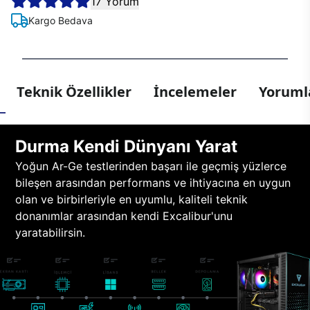
17 Yorum
Kargo Bedava
Teknik Özellikler
İncelemeler
Yorumla
Durma Kendi Dünyanı Yarat
Yoğun Ar-Ge testlerinden başarı ile geçmiş yüzlerce
bileşen arasından performans ve ihtiyacına en uygun
olan ve birbirleriyle en uyumlu, kaliteli teknik
donanımlar arasından kendi Excalibur'unu
yaratabilirsin.