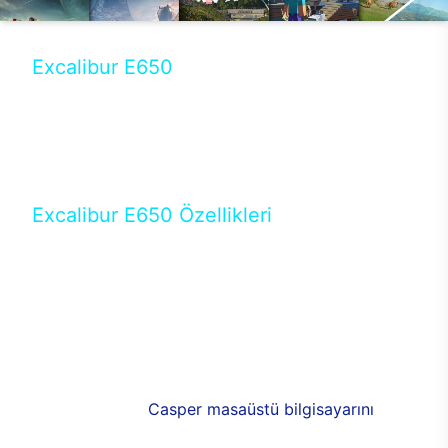
Excalibur E650
Tercihini masaüstü modellerden yana yapanlar için
öne çıkan Excalibur E650 ile sınırları zorlayabilir,
performansın keyfini çıkarabilirsin. Casper’ın yeni,
güncel teknolojiler ile donattığı Excalibur E650’de
yepyeni bir deneyim sizi bekliyor.
Excalibur E650 Özellikleri
Masaüstü olarak özel bir şekilde geliştirilen ve
uzun süren Ar-Ge çalışmaları sonrasında ortaya
çıkan Excalibur E650, her bir detayıyla farkını
ortaya koyuyor. İyi bir kullanıcı deneyiminin elde
edilmesi adına en iyi donanımlarla testleri yapılan
E650, böylece kullananların memnun kalmasını
sağlıyor. RGB detayları, ışık ve alüminyumun
buluşması yeni
Casper masaüstü bilgisayarını
görünümde de cazip kılıyor.