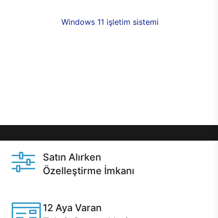
fırsatlarıyla sahip olabilirsiniz. 12 aya varan taksit
seçenekleri,
Windows 11 işletim sistemi
opsiyonu,
aynı gün teslimat ya da 1 günde kargo fırsatı
online alışverişte sizleri bekliyor.Üstelik satın
almadan önce özelleştirme fırsatı sayesinde
dilediğiniz donanımları değiştirebilir, ihtiyacınızı
karşılayacak seçimler yapabilirsiniz. Satın almadan
önce ve sonrasında sağlanan hızlı ve güvenli
servis ile Casper hep yanınızda.
Satın Alırken
Özelleştirme İmkanı
Casper ürünlerini satın alırken ihtiyacınıza göre
özelleştirebilirsiniz.
12 Aya Varan