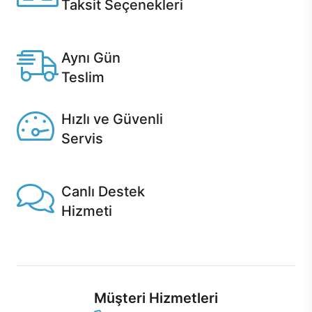
Taksit Seçenekleri
Anlaşmalı kredi kartlarına 12 aya varan taksit seçenekleri
Casper'da.
Aynı Gün
Teslim
Seçili ürünlerde Aynı Gün Teslim!
Hızlı ve Güvenli
Servis
1 Saatte servis, Jet servis ve Turbo servis seçenekleri
Casper'da!
Canlı Destek
Hizmeti
Ürünlerinizle ilgili Casper Canlı Destek hizmeti her daim
sizinle.
Müşteri Hizmetleri