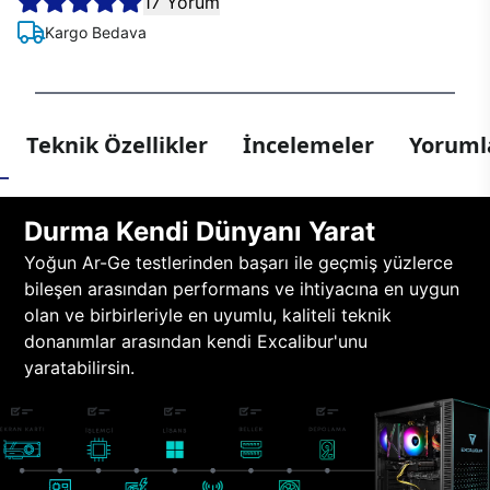
17 Yorum
Kargo Bedava
Teknik Özellikler
İncelemeler
Yorumla
Durma Kendi Dünyanı Yarat
Yoğun Ar-Ge testlerinden başarı ile geçmiş yüzlerce
bileşen arasından performans ve ihtiyacına en uygun
olan ve birbirleriyle en uyumlu, kaliteli teknik
donanımlar arasından kendi Excalibur'unu
yaratabilirsin.