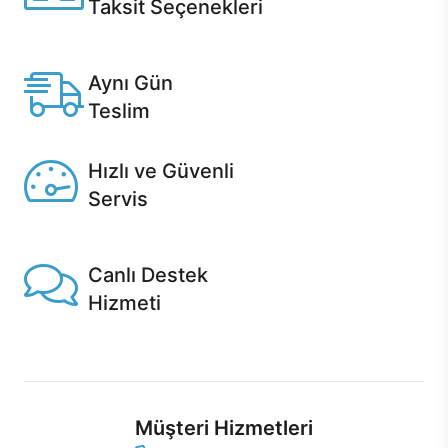
Taksit Seçenekleri
Anlaşmalı kredi kartlarına 12 aya varan taksit seçenekleri
Casper'da.
Aynı Gün
Teslim
Seçili ürünlerde Aynı Gün Teslim!
Hızlı ve Güvenli
Servis
1 Saatte servis, Jet servis ve Turbo servis seçenekleri
Casper'da!
Canlı Destek
Hizmeti
Ürünlerinizle ilgili Casper Canlı Destek hizmeti her daim
sizinle.
Müşteri Hizmetleri