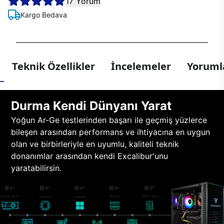
17 Yorum
Kargo Bedava
Teknik Özellikler
İncelemeler
Yorumla
Durma Kendi Dünyanı Yarat
Yoğun Ar-Ge testlerinden başarı ile geçmiş yüzlerce
bileşen arasından performans ve ihtiyacına en uygun
olan ve birbirleriyle en uyumlu, kaliteli teknik
donanımlar arasından kendi Excalibur'unu
yaratabilirsin.