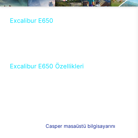
Excalibur E650
Tercihini masaüstü modellerden yana yapanlar için
öne çıkan Excalibur E650 ile sınırları zorlayabilir,
performansın keyfini çıkarabilirsin. Casper’ın yeni,
güncel teknolojiler ile donattığı Excalibur E650’de
yepyeni bir deneyim sizi bekliyor.
Excalibur E650 Özellikleri
Masaüstü olarak özel bir şekilde geliştirilen ve
uzun süren Ar-Ge çalışmaları sonrasında ortaya
çıkan Excalibur E650, her bir detayıyla farkını
ortaya koyuyor. İyi bir kullanıcı deneyiminin elde
edilmesi adına en iyi donanımlarla testleri yapılan
E650, böylece kullananların memnun kalmasını
sağlıyor. RGB detayları, ışık ve alüminyumun
buluşması yeni
Casper masaüstü bilgisayarını
görünümde de cazip kılıyor.