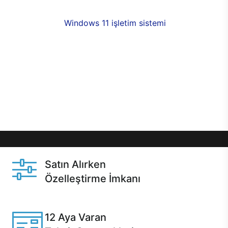
fırsatlarıyla sahip olabilirsiniz. 12 aya varan taksit
seçenekleri,
Windows 11 işletim sistemi
opsiyonu,
aynı gün teslimat ya da 1 günde kargo fırsatı
online alışverişte sizleri bekliyor.Üstelik satın
almadan önce özelleştirme fırsatı sayesinde
dilediğiniz donanımları değiştirebilir, ihtiyacınızı
karşılayacak seçimler yapabilirsiniz. Satın almadan
önce ve sonrasında sağlanan hızlı ve güvenli
servis ile Casper hep yanınızda.
Satın Alırken
Özelleştirme İmkanı
Casper ürünlerini satın alırken ihtiyacınıza göre
özelleştirebilirsiniz.
12 Aya Varan