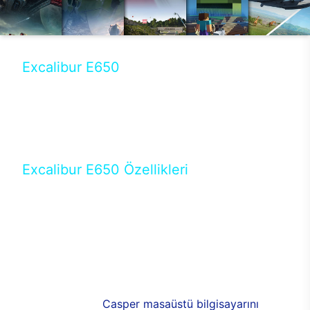
Excalibur E650
Tercihini masaüstü modellerden yana yapanlar için
öne çıkan Excalibur E650 ile sınırları zorlayabilir,
performansın keyfini çıkarabilirsin. Casper’ın yeni,
güncel teknolojiler ile donattığı Excalibur E650’de
yepyeni bir deneyim sizi bekliyor.
Excalibur E650 Özellikleri
Masaüstü olarak özel bir şekilde geliştirilen ve
uzun süren Ar-Ge çalışmaları sonrasında ortaya
çıkan Excalibur E650, her bir detayıyla farkını
ortaya koyuyor. İyi bir kullanıcı deneyiminin elde
edilmesi adına en iyi donanımlarla testleri yapılan
E650, böylece kullananların memnun kalmasını
sağlıyor. RGB detayları, ışık ve alüminyumun
buluşması yeni
Casper masaüstü bilgisayarını