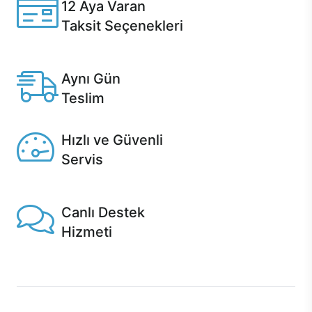
12 Aya Varan
Taksit Seçenekleri
Anlaşmalı kredi kartlarına 12 aya varan taksit seçenekleri
Casper'da.
Aynı Gün
Teslim
Seçili ürünlerde Aynı Gün Teslim!
Hızlı ve Güvenli
Servis
1 Saatte servis, Jet servis ve Turbo servis seçenekleri
Casper'da!
Canlı Destek
Hizmeti
Ürünlerinizle ilgili Casper Canlı Destek hizmeti her daim
sizinle.