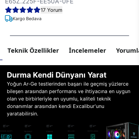
E65Z.225F-EE50A-0FE
17 Yorum
Kargo Bedava
Teknik Özellikler
İncelemeler
Yorumla
Durma Kendi Dünyanı Yarat
Yoğun Ar-Ge testlerinden başarı ile geçmiş yüzlerce
bileşen arasından performans ve ihtiyacına en uygun
olan ve birbirleriyle en uyumlu, kaliteli teknik
donanımlar arasından kendi Excalibur'unu
yaratabilirsin.