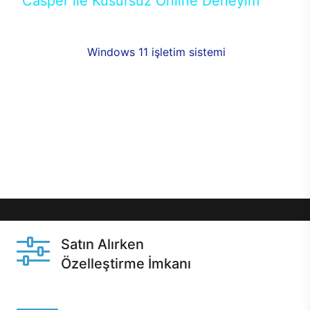
Casper ile Kusursuz Online Deneyim
Casper’ın Excalibur E650 modeline, online alışveriş
fırsatlarıyla sahip olabilirsiniz. 12 aya varan taksit
seçenekleri,
Windows 11 işletim sistemi
opsiyonu,
aynı gün teslimat ya da 1 günde kargo fırsatı
online alışverişte sizleri bekliyor.Üstelik satın
almadan önce özelleştirme fırsatı sayesinde
dilediğiniz donanımları değiştirebilir, ihtiyacınızı
karşılayacak seçimler yapabilirsiniz. Satın almadan
önce ve sonrasında sağlanan hızlı ve güvenli
servis ile Casper hep yanınızda.
Satın Alırken
Özelleştirme İmkanı
Casper ürünlerini satın alırken ihtiyacınıza göre
özelleştirebilirsiniz.