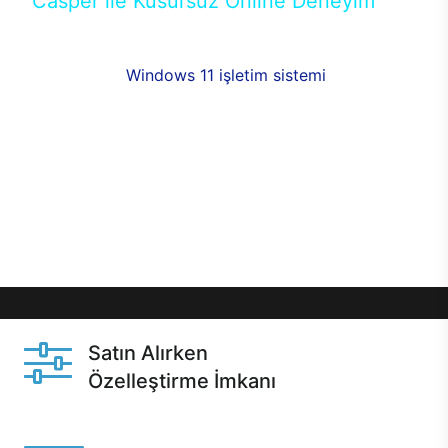
Casper ile Kusursuz Online Deneyim
Casper’ın Excalibur E650 modeline, online alışveriş
fırsatlarıyla sahip olabilirsiniz. 12 aya varan taksit
seçenekleri,
Windows 11 işletim sistemi
opsiyonu,
aynı gün teslimat ya da 1 günde kargo fırsatı
online alışverişte sizleri bekliyor.Üstelik satın
almadan önce özelleştirme fırsatı sayesinde
dilediğiniz donanımları değiştirebilir, ihtiyacınızı
karşılayacak seçimler yapabilirsiniz. Satın almadan
önce ve sonrasında sağlanan hızlı ve güvenli
servis ile Casper hep yanınızda.
Satın Alırken
Özelleştirme İmkanı
Casper ürünlerini satın alırken ihtiyacınıza göre
özelleştirebilirsiniz.