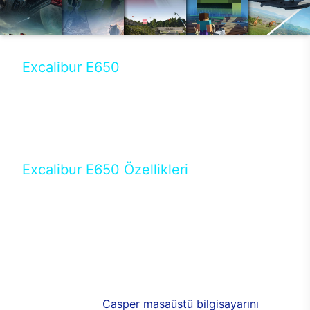
Excalibur E650
Tercihini masaüstü modellerden yana yapanlar için
öne çıkan Excalibur E650 ile sınırları zorlayabilir,
performansın keyfini çıkarabilirsin. Casper’ın yeni,
güncel teknolojiler ile donattığı Excalibur E650’de
yepyeni bir deneyim sizi bekliyor.
Excalibur E650 Özellikleri
Masaüstü olarak özel bir şekilde geliştirilen ve
uzun süren Ar-Ge çalışmaları sonrasında ortaya
çıkan Excalibur E650, her bir detayıyla farkını
ortaya koyuyor. İyi bir kullanıcı deneyiminin elde
edilmesi adına en iyi donanımlarla testleri yapılan
E650, böylece kullananların memnun kalmasını
sağlıyor. RGB detayları, ışık ve alüminyumun
buluşması yeni
Casper masaüstü bilgisayarını