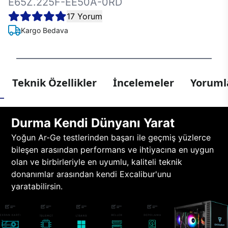
E65Z.225F-EE50A-0RD
17 Yorum
Kargo Bedava
Teknik Özellikler
İncelemeler
Yorumla
Durma Kendi Dünyanı Yarat
Yoğun Ar-Ge testlerinden başarı ile geçmiş yüzlerce
bileşen arasından performans ve ihtiyacına en uygun
olan ve birbirleriyle en uyumlu, kaliteli teknik
donanımlar arasından kendi Excalibur'unu
yaratabilirsin.