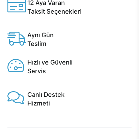
12 Aya Varan
Taksit Seçenekleri
Anlaşmalı kredi kartlarına 12 aya varan taksit seçenekleri
Casper'da.
Aynı Gün
Teslim
Seçili ürünlerde Aynı Gün Teslim!
Hızlı ve Güvenli
Servis
1 Saatte servis, Jet servis ve Turbo servis seçenekleri
Casper'da!
Canlı Destek
Hizmeti
Ürünlerinizle ilgili Casper Canlı Destek hizmeti her daim
sizinle.