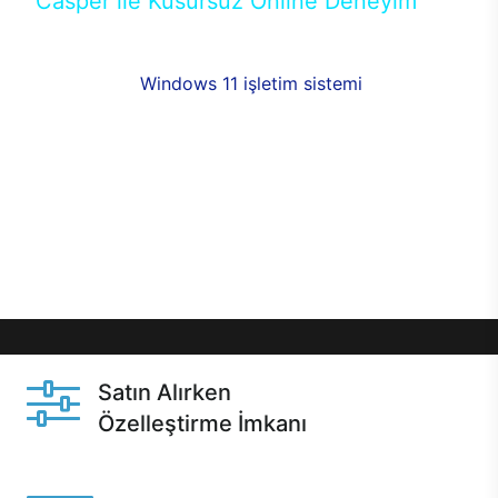
Casper ile Kusursuz Online Deneyim
Casper’ın Excalibur E650 modeline, online alışveriş
fırsatlarıyla sahip olabilirsiniz. 12 aya varan taksit
seçenekleri,
Windows 11 işletim sistemi
opsiyonu,
aynı gün teslimat ya da 1 günde kargo fırsatı
online alışverişte sizleri bekliyor.Üstelik satın
almadan önce özelleştirme fırsatı sayesinde
dilediğiniz donanımları değiştirebilir, ihtiyacınızı
karşılayacak seçimler yapabilirsiniz. Satın almadan
önce ve sonrasında sağlanan hızlı ve güvenli
servis ile Casper hep yanınızda.
Satın Alırken
Özelleştirme İmkanı
Casper ürünlerini satın alırken ihtiyacınıza göre
özelleştirebilirsiniz.