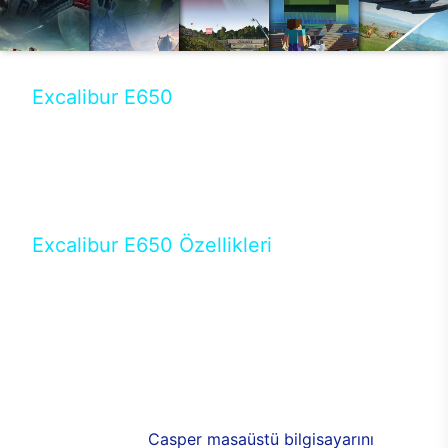
Excalibur E650
Tercihini masaüstü modellerden yana yapanlar için
öne çıkan Excalibur E650 ile sınırları zorlayabilir,
performansın keyfini çıkarabilirsin. Casper’ın yeni,
güncel teknolojiler ile donattığı Excalibur E650’de
yepyeni bir deneyim sizi bekliyor.
Excalibur E650 Özellikleri
Masaüstü olarak özel bir şekilde geliştirilen ve
uzun süren Ar-Ge çalışmaları sonrasında ortaya
çıkan Excalibur E650, her bir detayıyla farkını
ortaya koyuyor. İyi bir kullanıcı deneyiminin elde
edilmesi adına en iyi donanımlarla testleri yapılan
E650, böylece kullananların memnun kalmasını
sağlıyor. RGB detayları, ışık ve alüminyumun
buluşması yeni
Casper masaüstü bilgisayarını