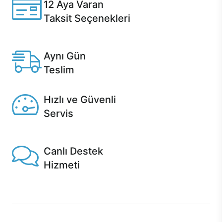
12 Aya Varan
Taksit Seçenekleri
Anlaşmalı kredi kartlarına 12 aya varan taksit seçenekleri
Casper'da.
Aynı Gün
Teslim
Seçili ürünlerde Aynı Gün Teslim!
Hızlı ve Güvenli
Servis
1 Saatte servis, Jet servis ve Turbo servis seçenekleri
Casper'da!
Canlı Destek
Hizmeti
Ürünlerinizle ilgili Casper Canlı Destek hizmeti her daim
sizinle.