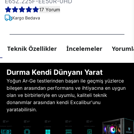
E65Z.225F-EE50R-0HD
17 Yorum
Kargo Bedava
Teknik Özellikler
İncelemeler
Yorumla
Durma Kendi Dünyanı Yarat
Yoğun Ar-Ge testlerinden başarı ile geçmiş yüzlerce
bileşen arasından performans ve ihtiyacına en uygun
olan ve birbirleriyle en uyumlu, kaliteli teknik
donanımlar arasından kendi Excalibur'unu
yaratabilirsin.