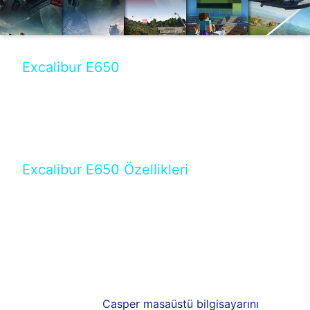
Excalibur E650
Tercihini masaüstü modellerden yana yapanlar için
öne çıkan Excalibur E650 ile sınırları zorlayabilir,
performansın keyfini çıkarabilirsin. Casper’ın yeni,
güncel teknolojiler ile donattığı Excalibur E650’de
yepyeni bir deneyim sizi bekliyor.
Excalibur E650 Özellikleri
Masaüstü olarak özel bir şekilde geliştirilen ve
uzun süren Ar-Ge çalışmaları sonrasında ortaya
çıkan Excalibur E650, her bir detayıyla farkını
ortaya koyuyor. İyi bir kullanıcı deneyiminin elde
edilmesi adına en iyi donanımlarla testleri yapılan
E650, böylece kullananların memnun kalmasını
sağlıyor. RGB detayları, ışık ve alüminyumun
buluşması yeni
Casper masaüstü bilgisayarını