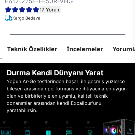
E65Z.225F-EE50R-VHG
17 Yorum
Kargo Bedava
Teknik Özellikler
İncelemeler
Yorumla
Durma Kendi Dünyanı Yarat
Yoğun Ar-Ge testlerinden başarı ile geçmiş yüzlerce
bileşen arasından performans ve ihtiyacına en uygun
olan ve birbirleriyle en uyumlu, kaliteli teknik
donanımlar arasından kendi Excalibur'unu
yaratabilirsin.