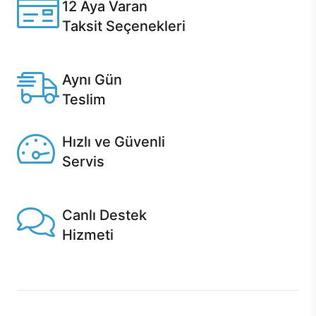
12 Aya Varan
Taksit Seçenekleri
Anlaşmalı kredi kartlarına 12 aya varan taksit seçenekleri
Casper'da.
Aynı Gün
Teslim
Seçili ürünlerde Aynı Gün Teslim!
Hızlı ve Güvenli
Servis
1 Saatte servis, Jet servis ve Turbo servis seçenekleri
Casper'da!
Canlı Destek
Hizmeti
Ürünlerinizle ilgili Casper Canlı Destek hizmeti her daim
sizinle.