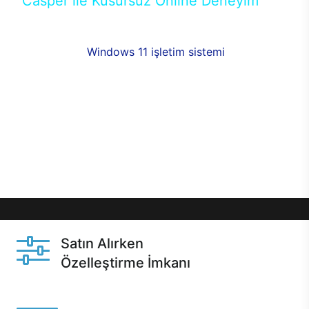
Casper ile Kusursuz Online Deneyim
Casper’ın Excalibur E650 modeline, online alışveriş
fırsatlarıyla sahip olabilirsiniz. 12 aya varan taksit
seçenekleri,
Windows 11 işletim sistemi
opsiyonu,
aynı gün teslimat ya da 1 günde kargo fırsatı
online alışverişte sizleri bekliyor.Üstelik satın
almadan önce özelleştirme fırsatı sayesinde
dilediğiniz donanımları değiştirebilir, ihtiyacınızı
karşılayacak seçimler yapabilirsiniz. Satın almadan
önce ve sonrasında sağlanan hızlı ve güvenli
servis ile Casper hep yanınızda.
Satın Alırken
Özelleştirme İmkanı
Casper ürünlerini satın alırken ihtiyacınıza göre
özelleştirebilirsiniz.