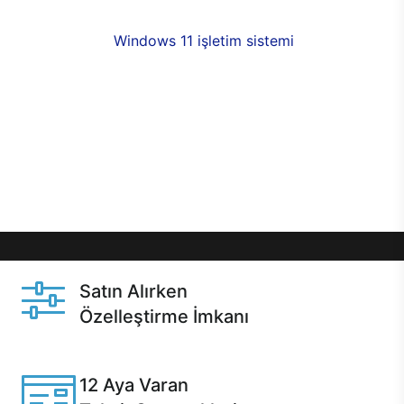
fırsatlarıyla sahip olabilirsiniz. 12 aya varan taksit
seçenekleri,
Windows 11 işletim sistemi
opsiyonu,
aynı gün teslimat ya da 1 günde kargo fırsatı
online alışverişte sizleri bekliyor.Üstelik satın
almadan önce özelleştirme fırsatı sayesinde
dilediğiniz donanımları değiştirebilir, ihtiyacınızı
karşılayacak seçimler yapabilirsiniz. Satın almadan
önce ve sonrasında sağlanan hızlı ve güvenli
servis ile Casper hep yanınızda.
Satın Alırken
Özelleştirme İmkanı
Casper ürünlerini satın alırken ihtiyacınıza göre
özelleştirebilirsiniz.
12 Aya Varan