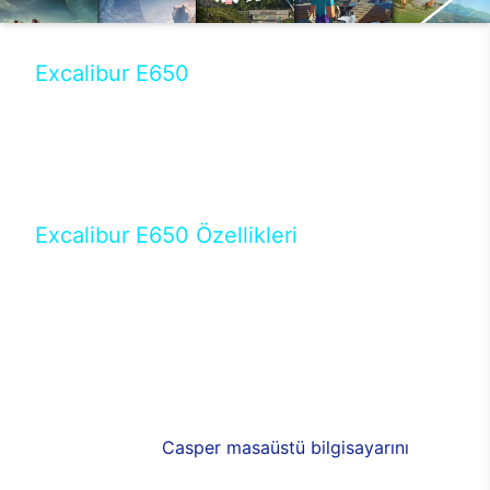
Excalibur E650
Tercihini masaüstü modellerden yana yapanlar için
öne çıkan Excalibur E650 ile sınırları zorlayabilir,
performansın keyfini çıkarabilirsin. Casper’ın yeni,
güncel teknolojiler ile donattığı Excalibur E650’de
yepyeni bir deneyim sizi bekliyor.
Excalibur E650 Özellikleri
Masaüstü olarak özel bir şekilde geliştirilen ve
uzun süren Ar-Ge çalışmaları sonrasında ortaya
çıkan Excalibur E650, her bir detayıyla farkını
ortaya koyuyor. İyi bir kullanıcı deneyiminin elde
edilmesi adına en iyi donanımlarla testleri yapılan
E650, böylece kullananların memnun kalmasını
sağlıyor. RGB detayları, ışık ve alüminyumun
buluşması yeni
Casper masaüstü bilgisayarını
görünümde de cazip kılıyor.