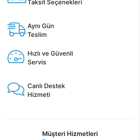
Taksit Seçenekleri
Anlaşmalı kredi kartlarına 12 aya varan taksit seçenekleri
Casper'da.
Aynı Gün
Teslim
Seçili ürünlerde Aynı Gün Teslim!
Hızlı ve Güvenli
Servis
1 Saatte servis, Jet servis ve Turbo servis seçenekleri
Casper'da!
Canlı Destek
Hizmeti
Ürünlerinizle ilgili Casper Canlı Destek hizmeti her daim
sizinle.
Müşteri Hizmetleri