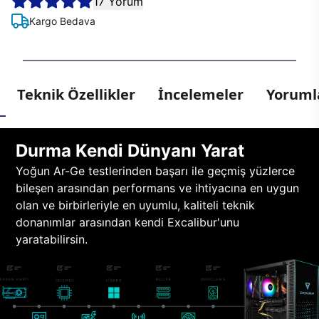
17 Yorum
Kargo Bedava
Teknik Özellikler
İncelemeler
Yorumla
Durma Kendi Dünyanı Yarat
Yoğun Ar-Ge testlerinden başarı ile geçmiş yüzlerce
bileşen arasından performans ve ihtiyacına en uygun
olan ve birbirleriyle en uyumlu, kaliteli teknik
donanımlar arasından kendi Excalibur'unu
yaratabilirsin.