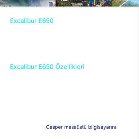
Excalibur E650
Tercihini masaüstü modellerden yana yapanlar için
öne çıkan Excalibur E650 ile sınırları zorlayabilir,
performansın keyfini çıkarabilirsin. Casper’ın yeni,
güncel teknolojiler ile donattığı Excalibur E650’de
yepyeni bir deneyim sizi bekliyor.
Excalibur E650 Özellikleri
Masaüstü olarak özel bir şekilde geliştirilen ve
uzun süren Ar-Ge çalışmaları sonrasında ortaya
çıkan Excalibur E650, her bir detayıyla farkını
ortaya koyuyor. İyi bir kullanıcı deneyiminin elde
edilmesi adına en iyi donanımlarla testleri yapılan
E650, böylece kullananların memnun kalmasını
sağlıyor. RGB detayları, ışık ve alüminyumun
buluşması yeni
Casper masaüstü bilgisayarını
görünümde de cazip kılıyor.