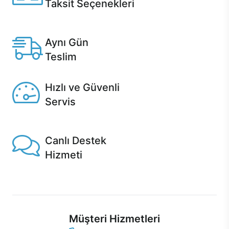
Taksit Seçenekleri
Anlaşmalı kredi kartlarına 12 aya varan taksit seçenekleri
Casper'da.
Aynı Gün
Teslim
Seçili ürünlerde Aynı Gün Teslim!
Hızlı ve Güvenli
Servis
1 Saatte servis, Jet servis ve Turbo servis seçenekleri
Casper'da!
Canlı Destek
Hizmeti
Ürünlerinizle ilgili Casper Canlı Destek hizmeti her daim
sizinle.
Müşteri Hizmetleri