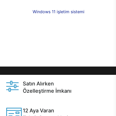
fırsatlarıyla sahip olabilirsiniz. 12 aya varan taksit
seçenekleri,
Windows 11 işletim sistemi
opsiyonu,
aynı gün teslimat ya da 1 günde kargo fırsatı
online alışverişte sizleri bekliyor.Üstelik satın
almadan önce özelleştirme fırsatı sayesinde
dilediğiniz donanımları değiştirebilir, ihtiyacınızı
karşılayacak seçimler yapabilirsiniz. Satın almadan
önce ve sonrasında sağlanan hızlı ve güvenli
servis ile Casper hep yanınızda.
Satın Alırken
Özelleştirme İmkanı
Casper ürünlerini satın alırken ihtiyacınıza göre
özelleştirebilirsiniz.
12 Aya Varan