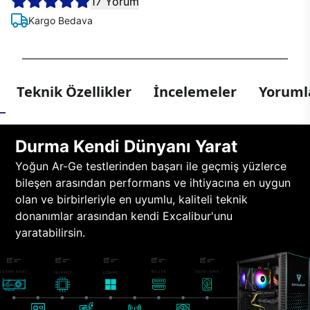
17 Yorum
Kargo Bedava
Teknik Özellikler
İncelemeler
Yorumla
Durma Kendi Dünyanı Yarat
Yoğun Ar-Ge testlerinden başarı ile geçmiş yüzlerce
bileşen arasından performans ve ihtiyacına en uygun
olan ve birbirleriyle en uyumlu, kaliteli teknik
donanımlar arasından kendi Excalibur'unu
yaratabilirsin.