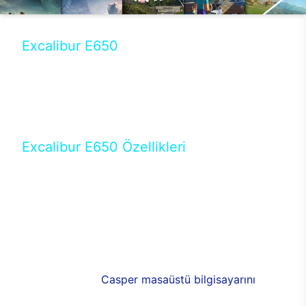
Excalibur E650
Tercihini masaüstü modellerden yana yapanlar için
öne çıkan Excalibur E650 ile sınırları zorlayabilir,
performansın keyfini çıkarabilirsin. Casper’ın yeni,
güncel teknolojiler ile donattığı Excalibur E650’de
yepyeni bir deneyim sizi bekliyor.
Excalibur E650 Özellikleri
Masaüstü olarak özel bir şekilde geliştirilen ve
uzun süren Ar-Ge çalışmaları sonrasında ortaya
çıkan Excalibur E650, her bir detayıyla farkını
ortaya koyuyor. İyi bir kullanıcı deneyiminin elde
edilmesi adına en iyi donanımlarla testleri yapılan
E650, böylece kullananların memnun kalmasını
sağlıyor. RGB detayları, ışık ve alüminyumun
buluşması yeni
Casper masaüstü bilgisayarını
görünümde de cazip kılıyor.