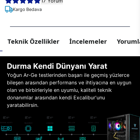
17 Yorum
Kargo Bedava
Teknik Özellikler
İncelemeler
Yorumla
Durma Kendi Dünyanı Yarat
Yoğun Ar-Ge testlerinden başarı ile geçmiş yüzlerce
bileşen arasından performans ve ihtiyacına en uygun
olan ve birbirleriyle en uyumlu, kaliteli teknik
donanımlar arasından kendi Excalibur'unu
yaratabilirsin.