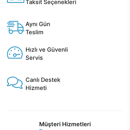
Taksit Seçenekleri
Anlaşmalı kredi kartlarına 12 aya varan taksit seçenekleri
Casper'da.
Aynı Gün
Teslim
Seçili ürünlerde Aynı Gün Teslim!
Hızlı ve Güvenli
Servis
1 Saatte servis, Jet servis ve Turbo servis seçenekleri
Casper'da!
Canlı Destek
Hizmeti
Ürünlerinizle ilgili Casper Canlı Destek hizmeti her daim
sizinle.
Müşteri Hizmetleri