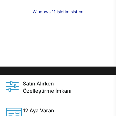
fırsatlarıyla sahip olabilirsiniz. 12 aya varan taksit
seçenekleri,
Windows 11 işletim sistemi
opsiyonu,
aynı gün teslimat ya da 1 günde kargo fırsatı
online alışverişte sizleri bekliyor.Üstelik satın
almadan önce özelleştirme fırsatı sayesinde
dilediğiniz donanımları değiştirebilir, ihtiyacınızı
karşılayacak seçimler yapabilirsiniz. Satın almadan
önce ve sonrasında sağlanan hızlı ve güvenli
servis ile Casper hep yanınızda.
Satın Alırken
Özelleştirme İmkanı
Casper ürünlerini satın alırken ihtiyacınıza göre
özelleştirebilirsiniz.
12 Aya Varan