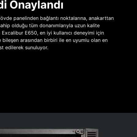
di Onaylandı
vde panelinden bağlantı noktalarına, anakarttan
sahip olduğu tüm donanımlarıyla uzun kalite
n Excalibur E650, en iyi kullanıcı deneyimi için
e bileşen arasından birbiri ile en uyumlu olan en
st edilerek sunuluyor.