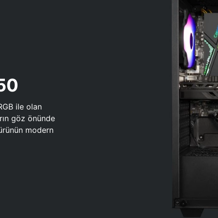
650
RGB ile olan
arın göz önünde
 türünün modern