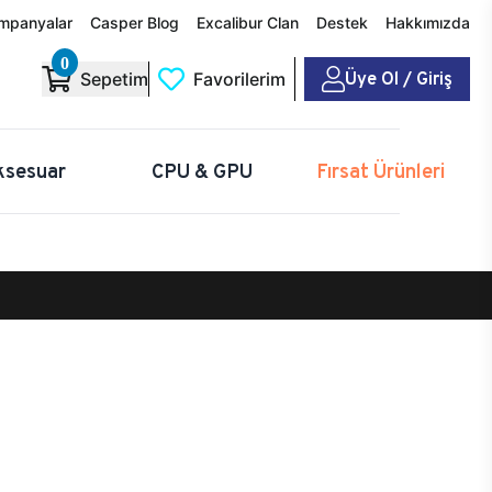
mpanyalar
Casper Blog
Excalibur Clan
Destek
Hakkımızda
0
Üye Ol / Giriş
Sepetim
Favorilerim
ksesuar
CPU & GPU
Fırsat Ürünleri