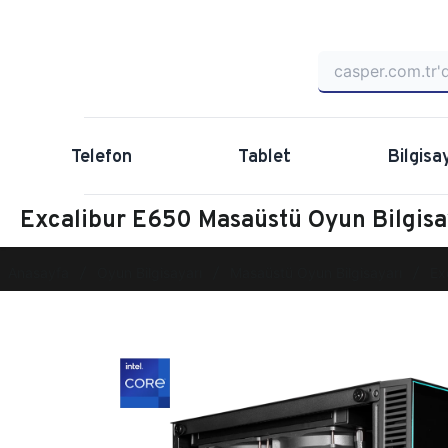
Telefon
Tablet
Bilgisa
Excalibur E650 Masaüstü Oyun Bilgis
Anasayfa
Oyun Bilgisayarı
Masaüstü Oyun Bilgisayarı
Ex