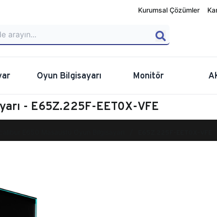
Kurumsal Çözümler
Ka
yar
Oyun Bilgisayarı
Monitör
A
ayarı - E65Z.225F-EET0X-VFE
calibur E650 Masaüstü Oyun Bilgisayarı
E65Z.225F-EET0X-VFE