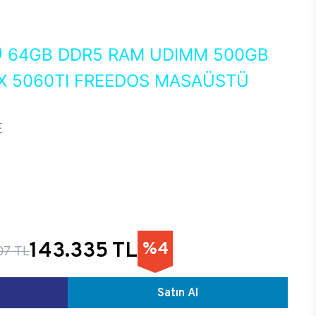
0
64GB DDR5 RAM UDIMM 500GB
X 5060TI FREEDOS MASAÜSTÜ
E
143.335 TL
%4
07 TL
Satın Al