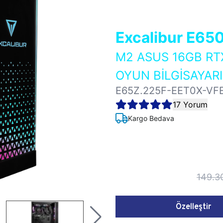
Excalibur E65
M2 ASUS 16GB RT
OYUN BİLGİSAYARI
E65Z.225F-EET0X-VF
17 Yorum
Kargo Bedava
149.3
Özelleştir