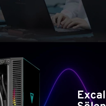
Excal
Şölen