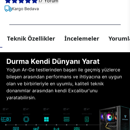
17 Yorum
Kargo Bedava
Teknik Özellikler
İncelemeler
Yorumla
Durma Kendi Dünyanı Yarat
Yoğun Ar-Ge testlerinden başarı ile geçmiş yüzlerce
bileşen arasından performans ve ihtiyacına en uygun
olan ve birbirleriyle en uyumlu, kaliteli teknik
donanımlar arasından kendi Excalibur'unu
yaratabilirsin.