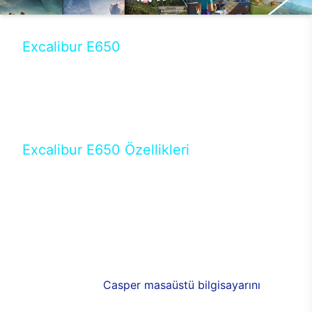
Excalibur E650
Tercihini masaüstü modellerden yana yapanlar için
öne çıkan Excalibur E650 ile sınırları zorlayabilir,
performansın keyfini çıkarabilirsin. Casper’ın yeni,
güncel teknolojiler ile donattığı Excalibur E650’de
yepyeni bir deneyim sizi bekliyor.
Excalibur E650 Özellikleri
Masaüstü olarak özel bir şekilde geliştirilen ve
uzun süren Ar-Ge çalışmaları sonrasında ortaya
çıkan Excalibur E650, her bir detayıyla farkını
ortaya koyuyor. İyi bir kullanıcı deneyiminin elde
edilmesi adına en iyi donanımlarla testleri yapılan
E650, böylece kullananların memnun kalmasını
sağlıyor. RGB detayları, ışık ve alüminyumun
buluşması yeni
Casper masaüstü bilgisayarını
görünümde de cazip kılıyor.