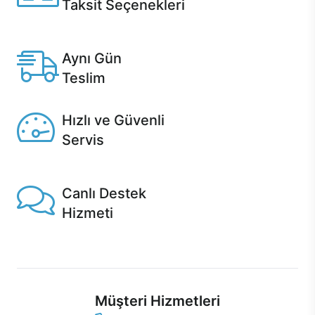
Taksit Seçenekleri
Anlaşmalı kredi kartlarına 12 aya varan taksit seçenekleri
Casper'da.
Aynı Gün
Teslim
Seçili ürünlerde Aynı Gün Teslim!
Hızlı ve Güvenli
Servis
1 Saatte servis, Jet servis ve Turbo servis seçenekleri
Casper'da!
Canlı Destek
Hizmeti
Ürünlerinizle ilgili Casper Canlı Destek hizmeti her daim
sizinle.
Müşteri Hizmetleri