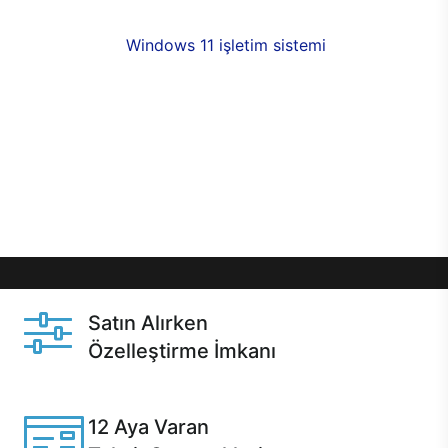
fırsatlarıyla sahip olabilirsiniz. 12 aya varan taksit
seçenekleri,
Windows 11 işletim sistemi
opsiyonu,
aynı gün teslimat ya da 1 günde kargo fırsatı
online alışverişte sizleri bekliyor.Üstelik satın
almadan önce özelleştirme fırsatı sayesinde
dilediğiniz donanımları değiştirebilir, ihtiyacınızı
karşılayacak seçimler yapabilirsiniz. Satın almadan
önce ve sonrasında sağlanan hızlı ve güvenli
servis ile Casper hep yanınızda.
Satın Alırken
Özelleştirme İmkanı
Casper ürünlerini satın alırken ihtiyacınıza göre
özelleştirebilirsiniz.
12 Aya Varan