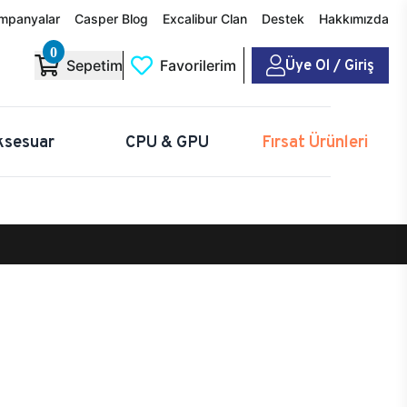
mpanyalar
Casper Blog
Excalibur Clan
Destek
Hakkımızda
0
Üye Ol / Giriş
Sepetim
Favorilerim
ksesuar
CPU & GPU
Fırsat Ürünleri