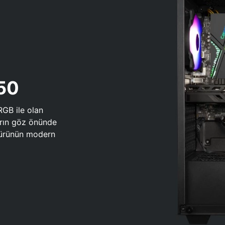
650
RGB ile olan
arın göz önünde
 türünün modern