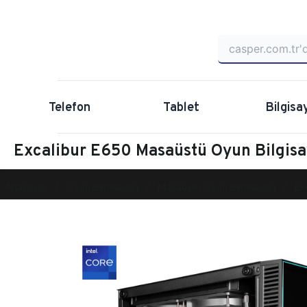
Telefon
Tablet
Bilgisa
Excalibur E650 Masaüstü Oyun Bilgis
Anasayfa
Oyun Bilgisayarı
Masaüstü Oyun Bilgisayarı
Ex