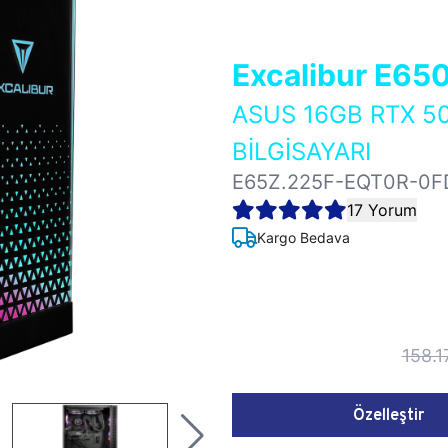
Excalibur E65
ASUS 16GB RTX 5
BİLGİSAYARI
E65Z.225F-EQT0R-0F
17 Yorum
Kargo Bedava
158.1
Özelleştir