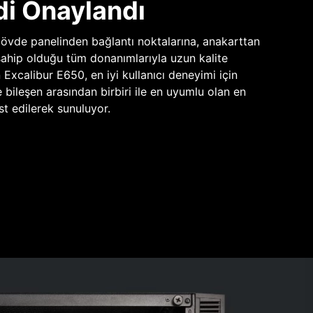
di Onaylandı
vde panelinden bağlantı noktalarına, anakarttan
sahip olduğu tüm donanımlarıyla uzun kalite
n Excalibur E650, en iyi kullanıcı deneyimi için
e bileşen arasından birbiri ile en uyumlu olan en
st edilerek sunuluyor.