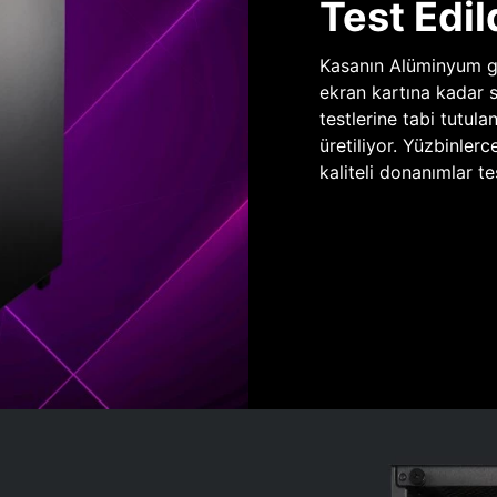
Test Edil
Kasanın Alüminyum gö
ekran kartına kadar 
testlerine tabi tutula
üretiliyor. Yüzbinlerc
kaliteli donanımlar te