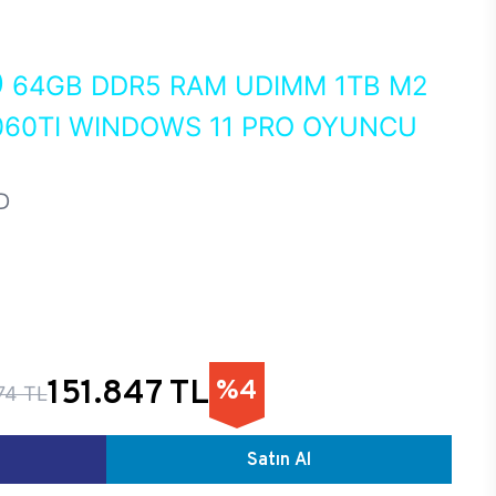
0
64GB DDR5 RAM UDIMM 1TB M2
060TI WINDOWS 11 PRO OYUNCU
D
151.847 TL
%4
74 TL
Satın Al