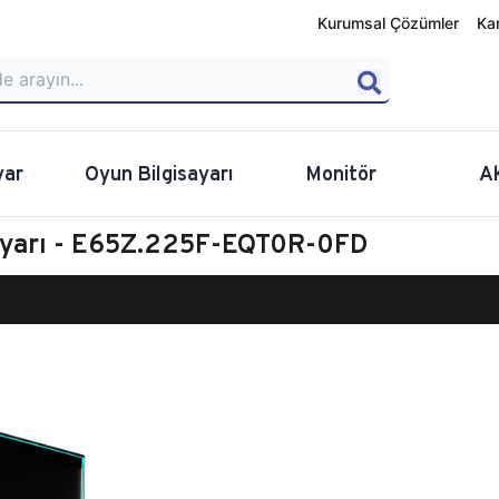
Kurumsal Çözümler
Ka
yar
Oyun Bilgisayarı
Monitör
A
ayarı - E65Z.225F-EQT0R-0FD
calibur E650 Masaüstü Oyun Bilgisayarı
E65Z.225F-EQT0R-0FD