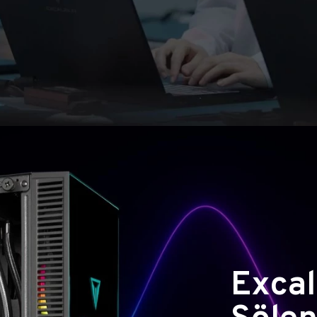
Excal
Şölen