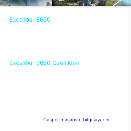
Excalibur E650
Tercihini masaüstü modellerden yana yapanlar için
öne çıkan Excalibur E650 ile sınırları zorlayabilir,
performansın keyfini çıkarabilirsin. Casper’ın yeni,
güncel teknolojiler ile donattığı Excalibur E650’de
yepyeni bir deneyim sizi bekliyor.
Excalibur E650 Özellikleri
Masaüstü olarak özel bir şekilde geliştirilen ve
uzun süren Ar-Ge çalışmaları sonrasında ortaya
çıkan Excalibur E650, her bir detayıyla farkını
ortaya koyuyor. İyi bir kullanıcı deneyiminin elde
edilmesi adına en iyi donanımlarla testleri yapılan
E650, böylece kullananların memnun kalmasını
sağlıyor. RGB detayları, ışık ve alüminyumun
buluşması yeni
Casper masaüstü bilgisayarını
görünümde de cazip kılıyor.