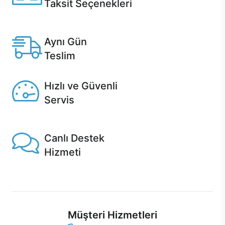
Taksit Seçenekleri
Anlaşmalı kredi kartlarına 12 aya varan taksit seçenekleri
Casper'da.
Aynı Gün
Teslim
Seçili ürünlerde Aynı Gün Teslim!
Hızlı ve Güvenli
Servis
1 Saatte servis, Jet servis ve Turbo servis seçenekleri
Casper'da!
Canlı Destek
Hizmeti
Ürünlerinizle ilgili Casper Canlı Destek hizmeti her daim
sizinle.
Müşteri Hizmetleri