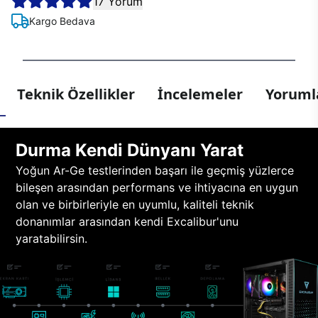
17 Yorum
Kargo Bedava
Teknik Özellikler
İncelemeler
Yorumla
Durma Kendi Dünyanı Yarat
Yoğun Ar-Ge testlerinden başarı ile geçmiş yüzlerce
bileşen arasından performans ve ihtiyacına en uygun
olan ve birbirleriyle en uyumlu, kaliteli teknik
donanımlar arasından kendi Excalibur'unu
yaratabilirsin.