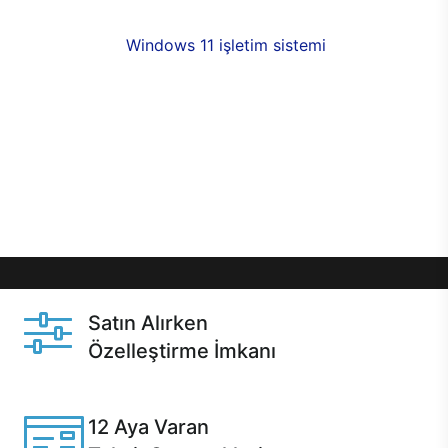
fırsatlarıyla sahip olabilirsiniz. 12 aya varan taksit
seçenekleri,
Windows 11 işletim sistemi
opsiyonu,
aynı gün teslimat ya da 1 günde kargo fırsatı
online alışverişte sizleri bekliyor.Üstelik satın
almadan önce özelleştirme fırsatı sayesinde
dilediğiniz donanımları değiştirebilir, ihtiyacınızı
karşılayacak seçimler yapabilirsiniz. Satın almadan
önce ve sonrasında sağlanan hızlı ve güvenli
servis ile Casper hep yanınızda.
Satın Alırken
Özelleştirme İmkanı
Casper ürünlerini satın alırken ihtiyacınıza göre
özelleştirebilirsiniz.
12 Aya Varan