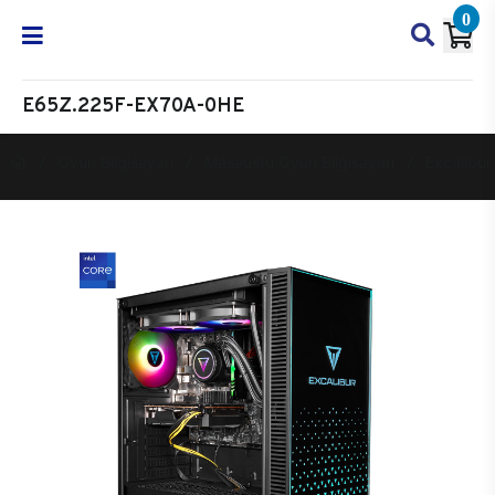
0
E65Z.225F-EX70A-0HE
Oyun Bilgisayarı
Masaüstü Oyun Bilgisayarı
Excalibur