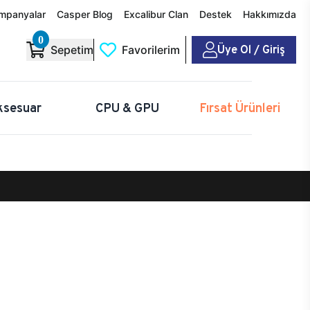
mpanyalar
Casper Blog
Excalibur Clan
Destek
Hakkımızda
0
Üye Ol / Giriş
Sepetim
Favorilerim
ksesuar
CPU & GPU
Fırsat Ürünleri