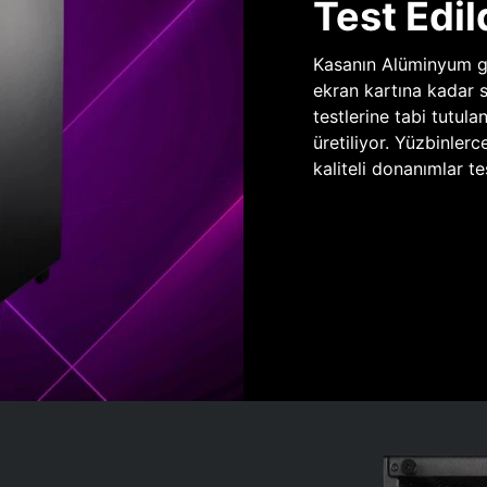
Test Edil
Kasanın Alüminyum gö
ekran kartına kadar 
testlerine tabi tutula
üretiliyor. Yüzbinlerc
kaliteli donanımlar te