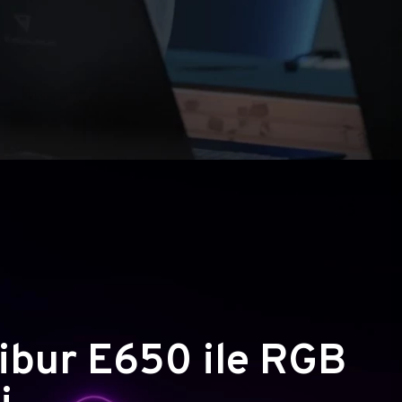
ibur E650 ile RGB
i