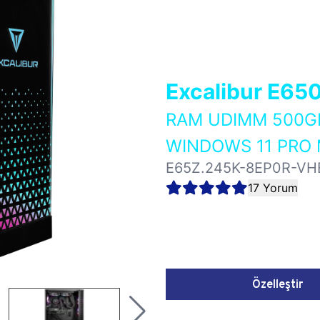
Excalibur E65
RAM UDIMM 500GB
WINDOWS 11 PRO 
E65Z.245K-8EP0R-VH
17 Yorum
Özelleştir