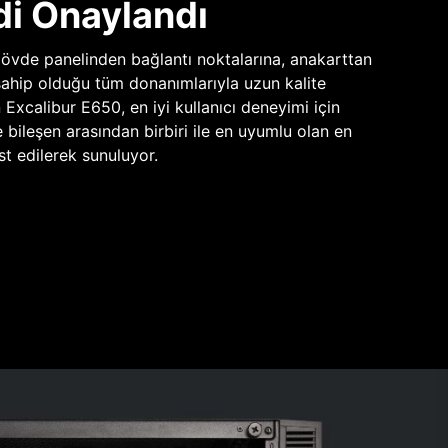
di Onaylandı
vde panelinden bağlantı noktalarına, anakarttan
sahip olduğu tüm donanımlarıyla uzun kalite
n Excalibur E650, en iyi kullanıcı deneyimi için
e bileşen arasından birbiri ile en uyumlu olan en
st edilerek sunuluyor.