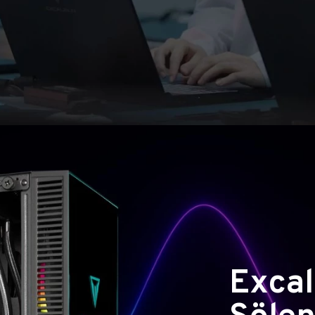
Excal
Şölen