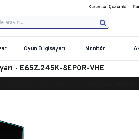
Kurumsal Çözümler
Ka
yar
Oyun Bilgisayarı
Monitör
A
sayarı - E65Z.245K-8EP0R-VHE
calibur E650 Masaüstü Oyun Bilgisayarı
E65Z.245K-8EP0R-VHE