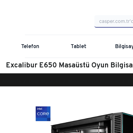
Telefon
Tablet
Bilgisa
Excalibur E650 Masaüstü Oyun Bilgi
Anasayfa
Oyun Bilgisayarı
Masaüstü Oyun Bilgisayarı
Ex