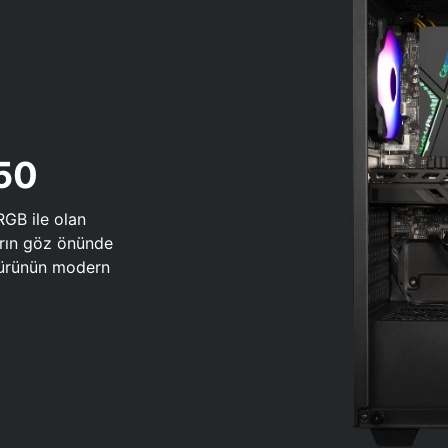
650
RGB ile olan
arın göz önünde
 türünün modern