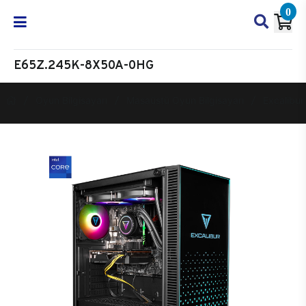
0
E65Z.245K-8X50A-0HG
Oyun Bilgisayarı
Masaüstü Oyun Bilgisayarı
Excalibur