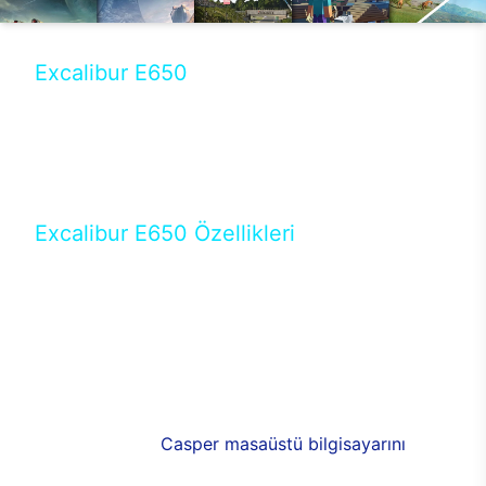
Excalibur E650
Tercihini masaüstü modellerden yana yapanlar için
öne çıkan Excalibur E650 ile sınırları zorlayabilir,
performansın keyfini çıkarabilirsin. Casper’ın yeni,
güncel teknolojiler ile donattığı Excalibur E650’de
yepyeni bir deneyim sizi bekliyor.
Excalibur E650 Özellikleri
Masaüstü olarak özel bir şekilde geliştirilen ve
uzun süren Ar-Ge çalışmaları sonrasında ortaya
çıkan Excalibur E650, her bir detayıyla farkını
ortaya koyuyor. İyi bir kullanıcı deneyiminin elde
edilmesi adına en iyi donanımlarla testleri yapılan
E650, böylece kullananların memnun kalmasını
sağlıyor. RGB detayları, ışık ve alüminyumun
buluşması yeni
Casper masaüstü bilgisayarını
görünümde de cazip kılıyor.