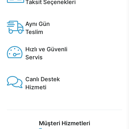
Taksit Seçenekleri
Anlaşmalı kredi kartlarına 12 aya varan taksit seçenekleri
Casper'da.
Aynı Gün
Teslim
Seçili ürünlerde Aynı Gün Teslim!
Hızlı ve Güvenli
Servis
1 Saatte servis, Jet servis ve Turbo servis seçenekleri
Casper'da!
Canlı Destek
Hizmeti
Ürünlerinizle ilgili Casper Canlı Destek hizmeti her daim
sizinle.
Müşteri Hizmetleri