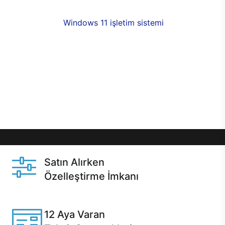
fırsatlarıyla sahip olabilirsiniz. 12 aya varan taksit
seçenekleri,
Windows 11 işletim sistemi
opsiyonu,
aynı gün teslimat ya da 1 günde kargo fırsatı
online alışverişte sizleri bekliyor.Üstelik satın
almadan önce özelleştirme fırsatı sayesinde
dilediğiniz donanımları değiştirebilir, ihtiyacınızı
karşılayacak seçimler yapabilirsiniz. Satın almadan
önce ve sonrasında sağlanan hızlı ve güvenli
servis ile Casper hep yanınızda.
Satın Alırken
Özelleştirme İmkanı
Casper ürünlerini satın alırken ihtiyacınıza göre
özelleştirebilirsiniz.
12 Aya Varan