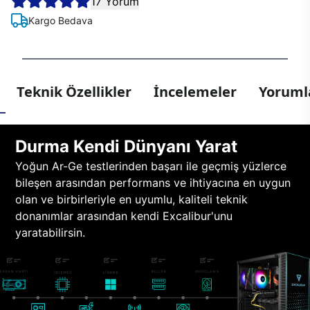
17 Yorum
Kargo Bedava
Teknik Özellikler
İncelemeler
Yorumla
Durma Kendi Dünyanı Yarat
Yoğun Ar-Ge testlerinden başarı ile geçmiş yüzlerce
bileşen arasından performans ve ihtiyacına en uygun
olan ve birbirleriyle en uyumlu, kaliteli teknik
donanımlar arasından kendi Excalibur'unu
yaratabilirsin.