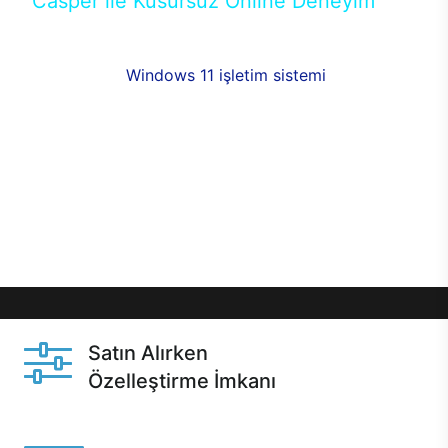
Casper ile Kusursuz Online Deneyim
Casper’ın Excalibur E650 modeline, online alışveriş
fırsatlarıyla sahip olabilirsiniz. 12 aya varan taksit
seçenekleri,
Windows 11 işletim sistemi
opsiyonu,
aynı gün teslimat ya da 1 günde kargo fırsatı
online alışverişte sizleri bekliyor.Üstelik satın
almadan önce özelleştirme fırsatı sayesinde
dilediğiniz donanımları değiştirebilir, ihtiyacınızı
karşılayacak seçimler yapabilirsiniz. Satın almadan
önce ve sonrasında sağlanan hızlı ve güvenli
servis ile Casper hep yanınızda.
Satın Alırken
Özelleştirme İmkanı
Casper ürünlerini satın alırken ihtiyacınıza göre
özelleştirebilirsiniz.