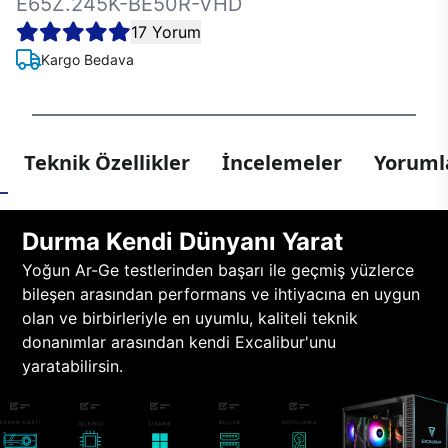
E65Z.245K-BE50R-VHD
17 Yorum
Kargo Bedava
Teknik Özellikler
İncelemeler
Yorumla
Durma Kendi Dünyanı Yarat
Yoğun Ar-Ge testlerinden başarı ile geçmiş yüzlerce
bileşen arasından performans ve ihtiyacına en uygun
olan ve birbirleriyle en uyumlu, kaliteli teknik
donanımlar arasından kendi Excalibur'unu
yaratabilirsin.