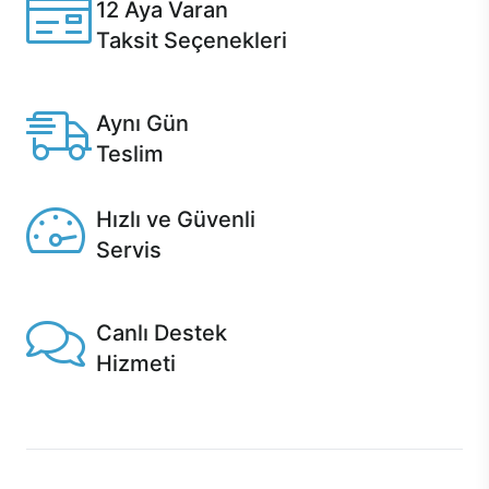
12 Aya Varan
Taksit Seçenekleri
Anlaşmalı kredi kartlarına 12 aya varan taksit seçenekleri
Casper'da.
Aynı Gün
Teslim
Seçili ürünlerde Aynı Gün Teslim!
Hızlı ve Güvenli
Servis
1 Saatte servis, Jet servis ve Turbo servis seçenekleri
Casper'da!
Canlı Destek
Hizmeti
Ürünlerinizle ilgili Casper Canlı Destek hizmeti her daim
sizinle.