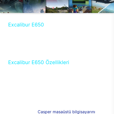
Excalibur E650
Tercihini masaüstü modellerden yana yapanlar için
öne çıkan Excalibur E650 ile sınırları zorlayabilir,
performansın keyfini çıkarabilirsin. Casper’ın yeni,
güncel teknolojiler ile donattığı Excalibur E650’de
yepyeni bir deneyim sizi bekliyor.
Excalibur E650 Özellikleri
Masaüstü olarak özel bir şekilde geliştirilen ve
uzun süren Ar-Ge çalışmaları sonrasında ortaya
çıkan Excalibur E650, her bir detayıyla farkını
ortaya koyuyor. İyi bir kullanıcı deneyiminin elde
edilmesi adına en iyi donanımlarla testleri yapılan
E650, böylece kullananların memnun kalmasını
sağlıyor. RGB detayları, ışık ve alüminyumun
buluşması yeni
Casper masaüstü bilgisayarını