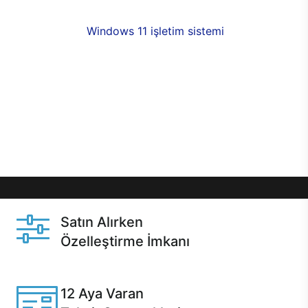
fırsatlarıyla sahip olabilirsiniz. 12 aya varan taksit
seçenekleri,
Windows 11 işletim sistemi
opsiyonu,
aynı gün teslimat ya da 1 günde kargo fırsatı
online alışverişte sizleri bekliyor.Üstelik satın
almadan önce özelleştirme fırsatı sayesinde
dilediğiniz donanımları değiştirebilir, ihtiyacınızı
karşılayacak seçimler yapabilirsiniz. Satın almadan
önce ve sonrasında sağlanan hızlı ve güvenli
servis ile Casper hep yanınızda.
Satın Alırken
Özelleştirme İmkanı
Casper ürünlerini satın alırken ihtiyacınıza göre
özelleştirebilirsiniz.
12 Aya Varan