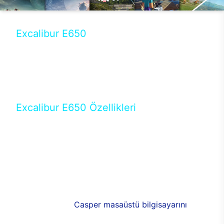
Excalibur E650
Tercihini masaüstü modellerden yana yapanlar için
öne çıkan Excalibur E650 ile sınırları zorlayabilir,
performansın keyfini çıkarabilirsin. Casper’ın yeni,
güncel teknolojiler ile donattığı Excalibur E650’de
yepyeni bir deneyim sizi bekliyor.
Excalibur E650 Özellikleri
Masaüstü olarak özel bir şekilde geliştirilen ve
uzun süren Ar-Ge çalışmaları sonrasında ortaya
çıkan Excalibur E650, her bir detayıyla farkını
ortaya koyuyor. İyi bir kullanıcı deneyiminin elde
edilmesi adına en iyi donanımlarla testleri yapılan
E650, böylece kullananların memnun kalmasını
sağlıyor. RGB detayları, ışık ve alüminyumun
buluşması yeni
Casper masaüstü bilgisayarını
görünümde de cazip kılıyor.