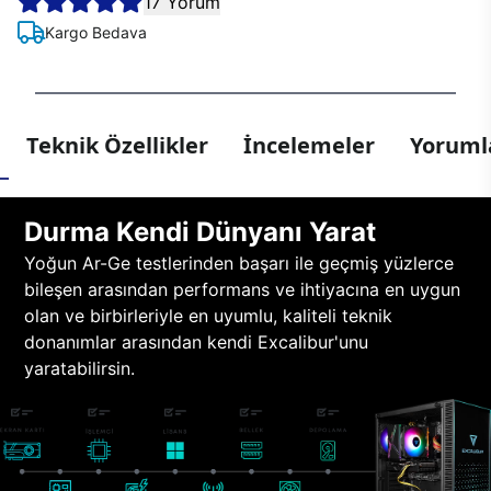
17 Yorum
Kargo Bedava
Teknik Özellikler
İncelemeler
Yorumla
Durma Kendi Dünyanı Yarat
Yoğun Ar-Ge testlerinden başarı ile geçmiş yüzlerce
bileşen arasından performans ve ihtiyacına en uygun
olan ve birbirleriyle en uyumlu, kaliteli teknik
donanımlar arasından kendi Excalibur'unu
yaratabilirsin.