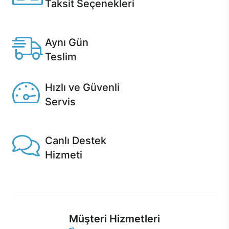
Taksit Seçenekleri
Anlaşmalı kredi kartlarına 12 aya varan taksit seçenekleri
Casper'da.
Aynı Gün
Teslim
Seçili ürünlerde Aynı Gün Teslim!
Hızlı ve Güvenli
Servis
1 Saatte servis, Jet servis ve Turbo servis seçenekleri
Casper'da!
Canlı Destek
Hizmeti
Ürünlerinizle ilgili Casper Canlı Destek hizmeti her daim
sizinle.
Müşteri Hizmetleri