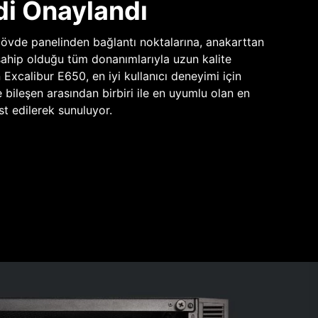
di Onaylandı
vde panelinden bağlantı noktalarına, anakarttan
sahip olduğu tüm donanımlarıyla uzun kalite
n Excalibur E650, en iyi kullanıcı deneyimi için
e bileşen arasından birbiri ile en uyumlu olan en
st edilerek sunuluyor.