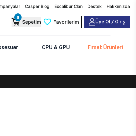
mpanyalar
Casper Blog
Excalibur Clan
Destek
Hakkımızda
0
Üye Ol / Giriş
Sepetim
Favorilerim
ksesuar
CPU & GPU
Fırsat Ürünleri