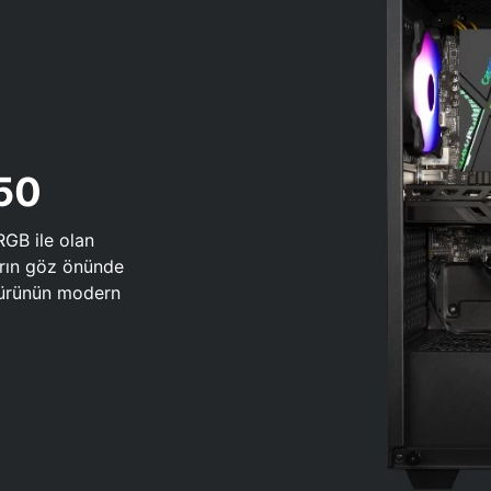
650
RGB ile olan
arın göz önünde
 türünün modern