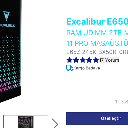
Excalibur E65
RAM UDIMM 2TB M
11 PRO MASAÜSTÜ
E65Z.245K-BX50R-0R
17 Yorum
Kargo Bedava
103.
Özelleştir