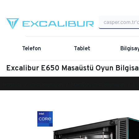
Telefon
Tablet
Bilgisa
Excalibur E650 Masaüstü Oyun Bilgi
Anasayfa
Oyun Bilgisayarı
Masaüstü Oyun Bilgisayarı
Ex