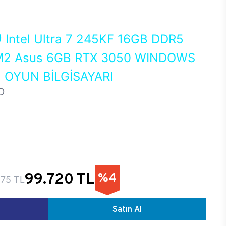
0
Intel Ultra 7 245KF 16GB DDR5
2 Asus 6GB RTX 3050 WINDOWS
 OYUN BİLGİSAYARI
D
99.720 TL
%4
875 TL
Satın Al