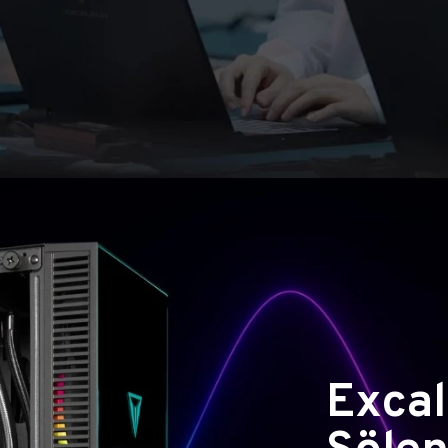
Excal
Şölen