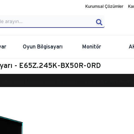
Kurumsal Çözümler
Ka
yar
Oyun Bilgisayarı
Monitör
A
sayarı - E65Z.245K-BX50R-0RD
calibur E650 Masaüstü Oyun Bilgisayarı
E65Z.245K-BX50R-0RD