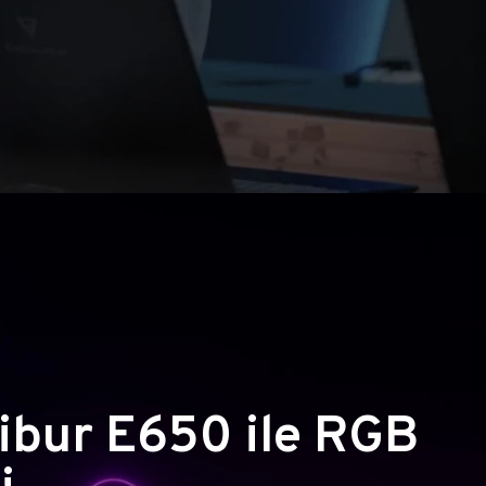
ibur E650 ile RGB
i