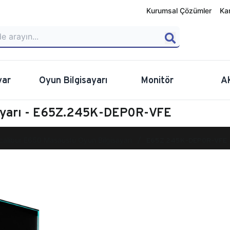
Kurumsal Çözümler
Ka
yar
Oyun Bilgisayarı
Monitör
A
sayarı - E65Z.245K-DEP0R-VFE
calibur E650 Masaüstü Oyun Bilgisayarı
E65Z.245K-DEP0R-VFE