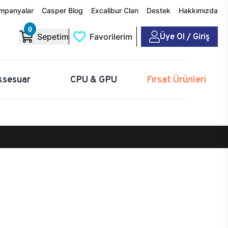
mpanyalar
Casper Blog
Excalibur Clan
Destek
Hakkımızda
0
Üye Ol / Giriş
Sepetim
Favorilerim
ksesuar
CPU & GPU
Fırsat Ürünleri