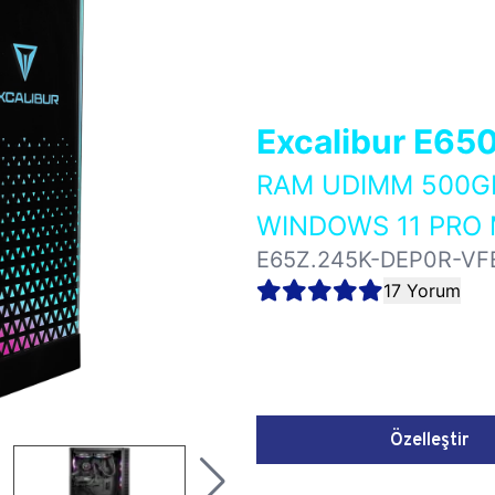
Excalibur E65
RAM UDIMM 500GB
WINDOWS 11 PRO 
E65Z.245K-DEP0R-VF
17 Yorum
Özelleştir