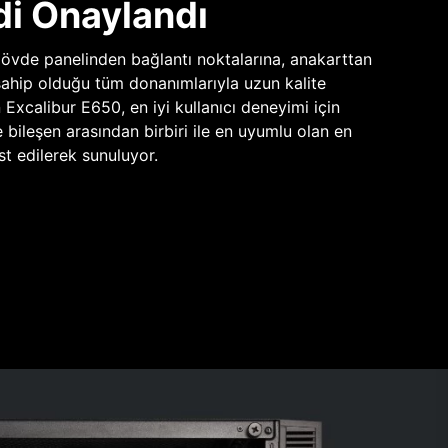
di Onaylandı
vde panelinden bağlantı noktalarına, anakarttan
sahip olduğu tüm donanımlarıyla uzun kalite
n Excalibur E650, en iyi kullanıcı deneyimi için
e bileşen arasından birbiri ile en uyumlu olan en
st edilerek sunuluyor.