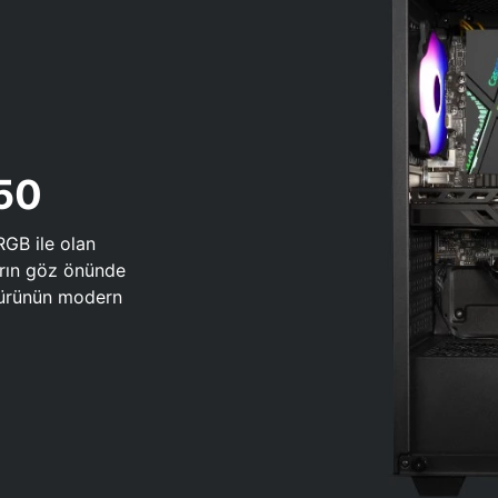
650
RGB ile olan
arın göz önünde
 türünün modern