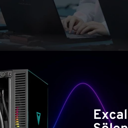
Excal
Şölen