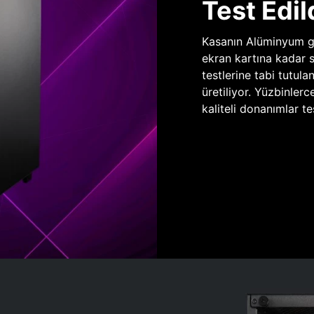
Test Edil
Kasanın Alüminyum gö
ekran kartına kadar 
testlerine tabi tutula
üretiliyor. Yüzbinlerc
kaliteli donanımlar te