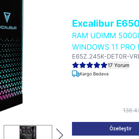
Excalibur E65
RAM UDIMM 500GB
WINDOWS 11 PRO 
E65Z.245K-DET0R-VR
17 Yorum
Kargo Bedava
138.4
Özelleştir