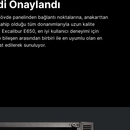
di Onaylandı
vde panelinden bağlantı noktalarına, anakarttan
sahip olduğu tüm donanımlarıyla uzun kalite
n Excalibur E650, en iyi kullanıcı deneyimi için
e bileşen arasından birbiri ile en uyumlu olan en
st edilerek sunuluyor.