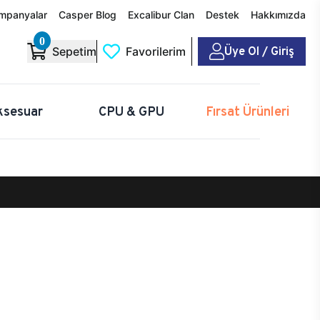
mpanyalar
Casper Blog
Excalibur Clan
Destek
Hakkımızda
0
Üye Ol / Giriş
Sepetim
Favorilerim
ksesuar
CPU & GPU
Fırsat Ürünleri