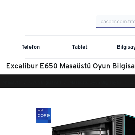
Telefon
Tablet
Bilgisa
Excalibur E650 Masaüstü Oyun Bilgi
Anasayfa
Oyun Bilgisayarı
Masaüstü Oyun Bilgisayarı
Ex