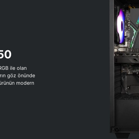
650
RGB ile olan
arın göz önünde
 türünün modern