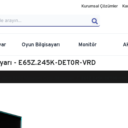
Kurumsal Çözümler
Ka
yar
Oyun Bilgisayarı
Monitör
A
sayarı - E65Z.245K-DET0R-VRD
calibur E650 Masaüstü Oyun Bilgisayarı
E65Z.245K-DET0R-VRD