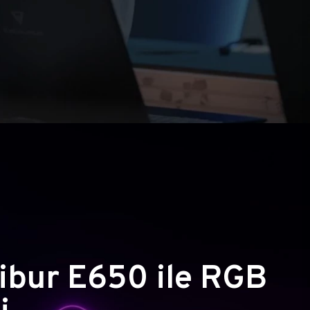
ibur E650 ile RGB
i