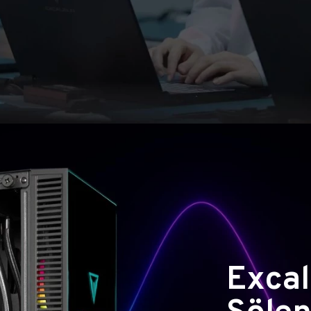
Excal
Şölen