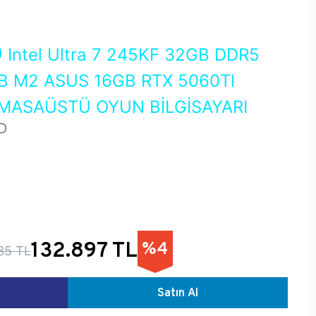
0
Intel Ultra 7 245KF 32GB DDR5
 M2 ASUS 16GB RTX 5060TI
MASAÜSTÜ OYUN BİLGİSAYARI
D
132.897 TL
%4
35 TL
Satın Al