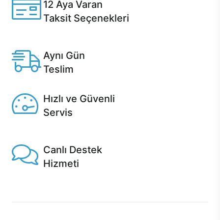
12 Aya Varan
Taksit Seçenekleri
Anlaşmalı kredi kartlarına 12 aya varan taksit seçenekleri
Casper'da.
Aynı Gün
Teslim
Seçili ürünlerde Aynı Gün Teslim!
Hızlı ve Güvenli
Servis
1 Saatte servis, Jet servis ve Turbo servis seçenekleri
Casper'da!
Canlı Destek
Hizmeti
Ürünlerinizle ilgili Casper Canlı Destek hizmeti her daim
sizinle.