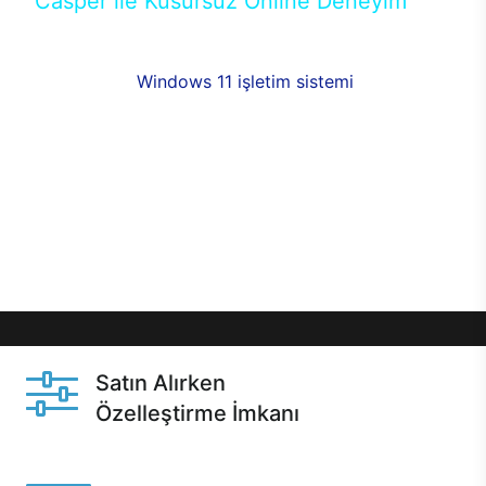
Casper ile Kusursuz Online Deneyim
Casper’ın Excalibur E650 modeline, online alışveriş
fırsatlarıyla sahip olabilirsiniz. 12 aya varan taksit
seçenekleri,
Windows 11 işletim sistemi
opsiyonu,
aynı gün teslimat ya da 1 günde kargo fırsatı
online alışverişte sizleri bekliyor.Üstelik satın
almadan önce özelleştirme fırsatı sayesinde
dilediğiniz donanımları değiştirebilir, ihtiyacınızı
karşılayacak seçimler yapabilirsiniz. Satın almadan
önce ve sonrasında sağlanan hızlı ve güvenli
servis ile Casper hep yanınızda.
Satın Alırken
Özelleştirme İmkanı
Casper ürünlerini satın alırken ihtiyacınıza göre
özelleştirebilirsiniz.