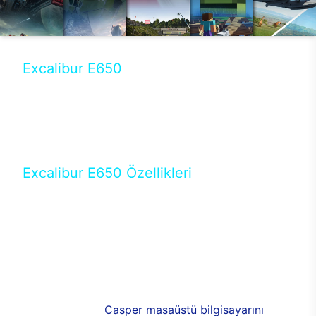
Excalibur E650
Tercihini masaüstü modellerden yana yapanlar için
öne çıkan Excalibur E650 ile sınırları zorlayabilir,
performansın keyfini çıkarabilirsin. Casper’ın yeni,
güncel teknolojiler ile donattığı Excalibur E650’de
yepyeni bir deneyim sizi bekliyor.
Excalibur E650 Özellikleri
Masaüstü olarak özel bir şekilde geliştirilen ve
uzun süren Ar-Ge çalışmaları sonrasında ortaya
çıkan Excalibur E650, her bir detayıyla farkını
ortaya koyuyor. İyi bir kullanıcı deneyiminin elde
edilmesi adına en iyi donanımlarla testleri yapılan
E650, böylece kullananların memnun kalmasını
sağlıyor. RGB detayları, ışık ve alüminyumun
buluşması yeni
Casper masaüstü bilgisayarını