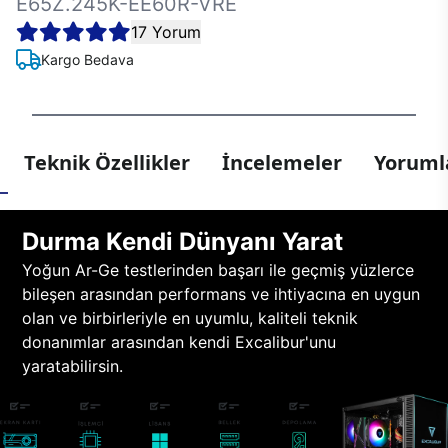
E65Z.245K-EE60R-VRE
17 Yorum
Kargo Bedava
Teknik Özellikler
İncelemeler
Yorumla
Durma Kendi Dünyanı Yarat
Yoğun Ar-Ge testlerinden başarı ile geçmiş yüzlerce
bileşen arasından performans ve ihtiyacına en uygun
olan ve birbirleriyle en uyumlu, kaliteli teknik
donanımlar arasından kendi Excalibur'unu
yaratabilirsin.