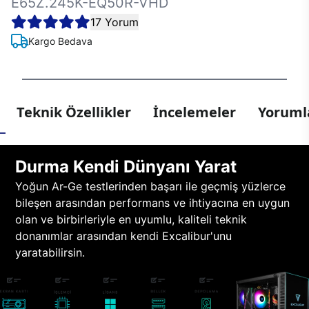
E65Z.245K-EQ50R-VHD
17 Yorum
Kargo Bedava
Teknik Özellikler
İncelemeler
Yorumla
Durma Kendi Dünyanı Yarat
Yoğun Ar-Ge testlerinden başarı ile geçmiş yüzlerce
bileşen arasından performans ve ihtiyacına en uygun
olan ve birbirleriyle en uyumlu, kaliteli teknik
donanımlar arasından kendi Excalibur'unu
yaratabilirsin.