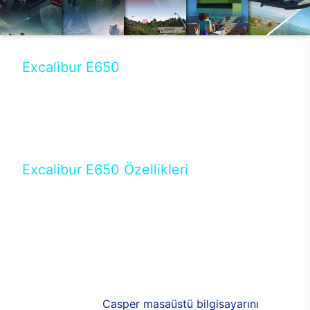
Excalibur E650
Tercihini masaüstü modellerden yana yapanlar için
öne çıkan Excalibur E650 ile sınırları zorlayabilir,
performansın keyfini çıkarabilirsin. Casper’ın yeni,
güncel teknolojiler ile donattığı Excalibur E650’de
yepyeni bir deneyim sizi bekliyor.
Excalibur E650 Özellikleri
Masaüstü olarak özel bir şekilde geliştirilen ve
uzun süren Ar-Ge çalışmaları sonrasında ortaya
çıkan Excalibur E650, her bir detayıyla farkını
ortaya koyuyor. İyi bir kullanıcı deneyiminin elde
edilmesi adına en iyi donanımlarla testleri yapılan
E650, böylece kullananların memnun kalmasını
sağlıyor. RGB detayları, ışık ve alüminyumun
buluşması yeni
Casper masaüstü bilgisayarını