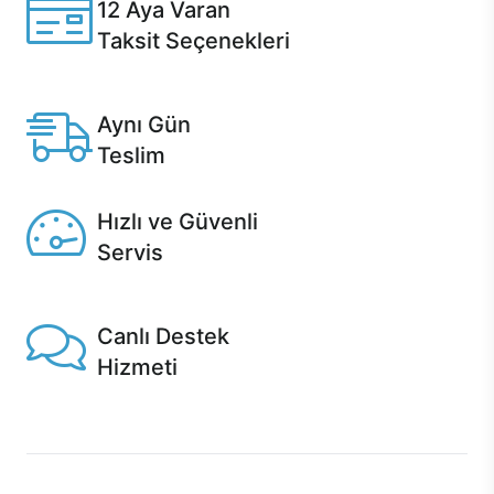
12 Aya Varan
Taksit Seçenekleri
Anlaşmalı kredi kartlarına 12 aya varan taksit seçenekleri
Casper'da.
Aynı Gün
Teslim
Seçili ürünlerde Aynı Gün Teslim!
Hızlı ve Güvenli
Servis
1 Saatte servis, Jet servis ve Turbo servis seçenekleri
Casper'da!
Canlı Destek
Hizmeti
Ürünlerinizle ilgili Casper Canlı Destek hizmeti her daim
sizinle.