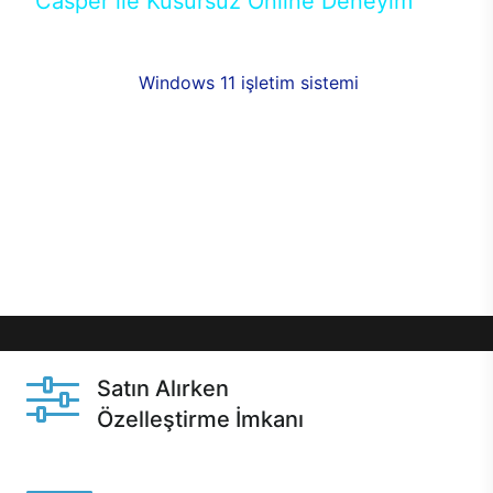
Casper ile Kusursuz Online Deneyim
Casper’ın Excalibur E650 modeline, online alışveriş
fırsatlarıyla sahip olabilirsiniz. 12 aya varan taksit
seçenekleri,
Windows 11 işletim sistemi
opsiyonu,
aynı gün teslimat ya da 1 günde kargo fırsatı
online alışverişte sizleri bekliyor.Üstelik satın
almadan önce özelleştirme fırsatı sayesinde
dilediğiniz donanımları değiştirebilir, ihtiyacınızı
karşılayacak seçimler yapabilirsiniz. Satın almadan
önce ve sonrasında sağlanan hızlı ve güvenli
servis ile Casper hep yanınızda.
Satın Alırken
Özelleştirme İmkanı
Casper ürünlerini satın alırken ihtiyacınıza göre
özelleştirebilirsiniz.