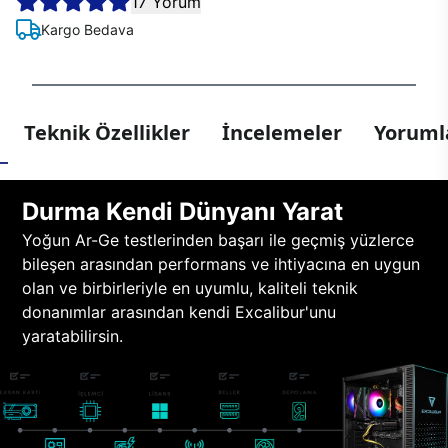
17 Yorum
Kargo Bedava
Teknik Özellikler
İncelemeler
Yorumla
Durma Kendi Dünyanı Yarat
Yoğun Ar-Ge testlerinden başarı ile geçmiş yüzlerce
bileşen arasından performans ve ihtiyacına en uygun
olan ve birbirleriyle en uyumlu, kaliteli teknik
donanımlar arasından kendi Excalibur'unu
yaratabilirsin.