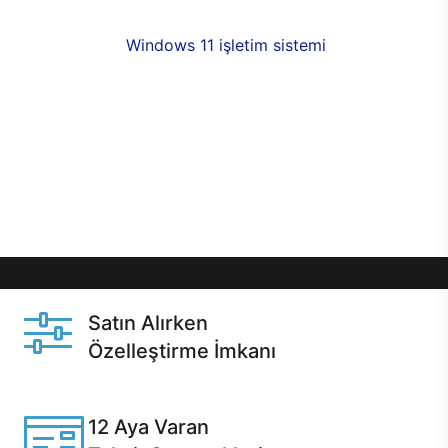
fırsatlarıyla sahip olabilirsiniz. 12 aya varan taksit
seçenekleri,
Windows 11 işletim sistemi
opsiyonu,
aynı gün teslimat ya da 1 günde kargo fırsatı
online alışverişte sizleri bekliyor.Üstelik satın
almadan önce özelleştirme fırsatı sayesinde
dilediğiniz donanımları değiştirebilir, ihtiyacınızı
karşılayacak seçimler yapabilirsiniz. Satın almadan
önce ve sonrasında sağlanan hızlı ve güvenli
servis ile Casper hep yanınızda.
Satın Alırken
Özelleştirme İmkanı
Casper ürünlerini satın alırken ihtiyacınıza göre
özelleştirebilirsiniz.
12 Aya Varan