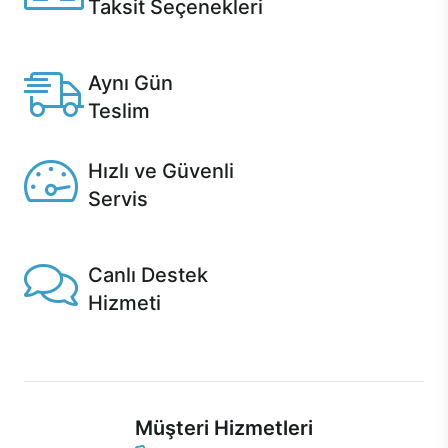
Taksit Seçenekleri
Anlaşmalı kredi kartlarına 12 aya varan taksit seçenekleri
Casper'da.
Aynı Gün
Teslim
Seçili ürünlerde Aynı Gün Teslim!
Hızlı ve Güvenli
Servis
1 Saatte servis, Jet servis ve Turbo servis seçenekleri
Casper'da!
Canlı Destek
Hizmeti
Ürünlerinizle ilgili Casper Canlı Destek hizmeti her daim
sizinle.
Müşteri Hizmetleri