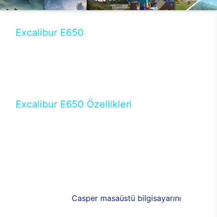
Excalibur E650
Tercihini masaüstü modellerden yana yapanlar için
öne çıkan Excalibur E650 ile sınırları zorlayabilir,
performansın keyfini çıkarabilirsin. Casper’ın yeni,
güncel teknolojiler ile donattığı Excalibur E650’de
yepyeni bir deneyim sizi bekliyor.
Excalibur E650 Özellikleri
Masaüstü olarak özel bir şekilde geliştirilen ve
uzun süren Ar-Ge çalışmaları sonrasında ortaya
çıkan Excalibur E650, her bir detayıyla farkını
ortaya koyuyor. İyi bir kullanıcı deneyiminin elde
edilmesi adına en iyi donanımlarla testleri yapılan
E650, böylece kullananların memnun kalmasını
sağlıyor. RGB detayları, ışık ve alüminyumun
buluşması yeni
Casper masaüstü bilgisayarını
görünümde de cazip kılıyor.