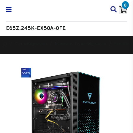
0
E65Z.245K-EX50A-0FE
Oyun Bilgisayarı
Masaüstü Oyun Bilgisayarı
Excalibur