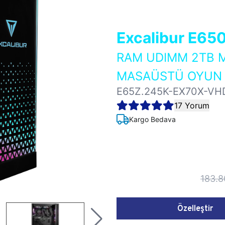
Excalibur E65
RAM UDIMM 2TB M
MASAÜSTÜ OYUN B
E65Z.245K-EX70X-VH
17 Yorum
Kargo Bedava
183.8
Özelleştir