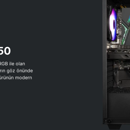
650
RGB ile olan
arın göz önünde
 türünün modern