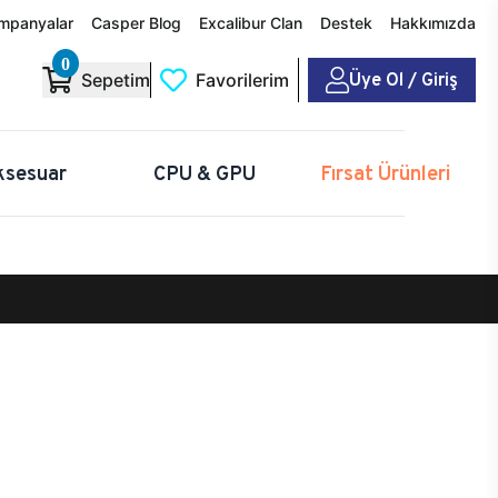
mpanyalar
Casper Blog
Excalibur Clan
Destek
Hakkımızda
0
Üye Ol / Giriş
Sepetim
Favorilerim
ksesuar
CPU & GPU
Fırsat Ürünleri