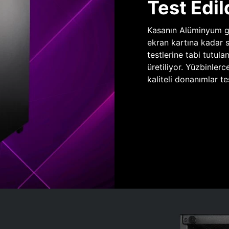
Test Edil
Kasanın Alüminyum gö
ekran kartına kadar 
testlerine tabi tutula
üretiliyor. Yüzbinlerc
kaliteli donanımlar te