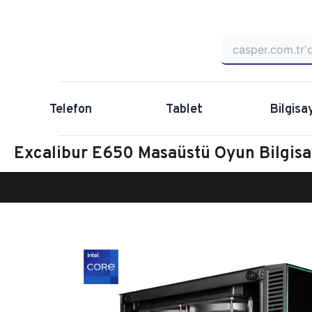
Telefon
Tablet
Bilgisa
Excalibur E650 Masaüstü Oyun Bilgi
Anasayfa
Oyun Bilgisayarı
Masaüstü Oyun Bilgisayarı
Ex