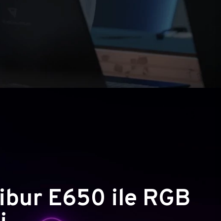
ibur E650 ile RGB
i