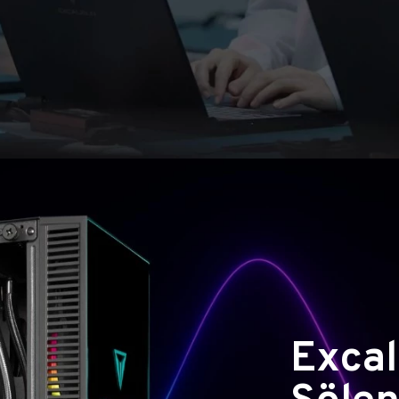
Excal
Şölen