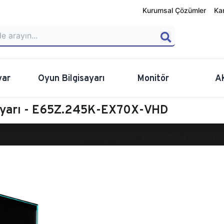
Kurumsal Çözümler
Ka
yar
Oyun Bilgisayarı
Monitör
A
sayarı - E65Z.245K-EX70X-VHD
calibur E650 Masaüstü Oyun Bilgisayarı
E65Z.245K-EX70X-VHD