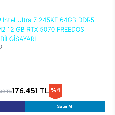
0
Intel Ultra 7 245KF 64GB DDR5
2 12 GB RTX 5070 FREEDOS
İLGİSAYARI
D
176.451 TL
%4
03 TL
Satın Al