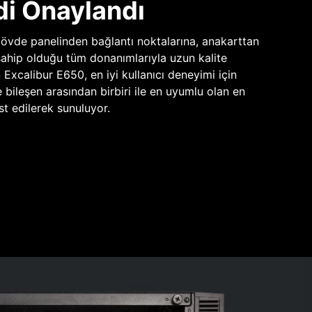
di Onaylandı
vde panelinden bağlantı noktalarına, anakarttan
sahip olduğu tüm donanımlarıyla uzun kalite
n Excalibur E650, en iyi kullanıcı deneyimi için
e bileşen arasından birbiri ile en uyumlu olan en
st edilerek sunuluyor.