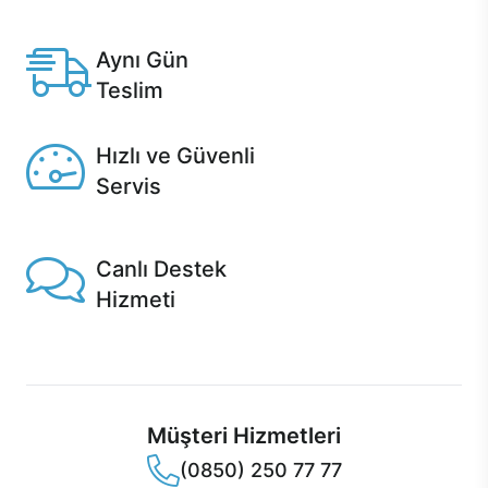
Anlaşmalı kredi kartlarına 12 aya varan taksit seçenekleri
Casper'da.
Aynı Gün
Teslim
Seçili ürünlerde Aynı Gün Teslim!
Hızlı ve Güvenli
Servis
1 Saatte servis, Jet servis ve Turbo servis seçenekleri
Casper'da!
Canlı Destek
Hizmeti
Ürünlerinizle ilgili Casper Canlı Destek hizmeti her daim
sizinle.
Müşteri Hizmetleri
(0850) 250 77 77