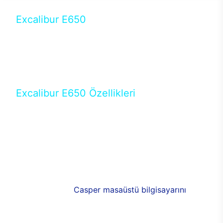
Excalibur E650
Tercihini masaüstü modellerden yana yapanlar için
öne çıkan Excalibur E650 ile sınırları zorlayabilir,
performansın keyfini çıkarabilirsin. Casper’ın yeni,
güncel teknolojiler ile donattığı Excalibur E650’de
yepyeni bir deneyim sizi bekliyor.
Excalibur E650 Özellikleri
Masaüstü olarak özel bir şekilde geliştirilen ve
uzun süren Ar-Ge çalışmaları sonrasında ortaya
çıkan Excalibur E650, her bir detayıyla farkını
ortaya koyuyor. İyi bir kullanıcı deneyiminin elde
edilmesi adına en iyi donanımlarla testleri yapılan
E650, böylece kullananların memnun kalmasını
sağlıyor. RGB detayları, ışık ve alüminyumun
buluşması yeni
Casper masaüstü bilgisayarını
görünümde de cazip kılıyor.
120mm RGB fanlarıyla yaşam alanlarını da