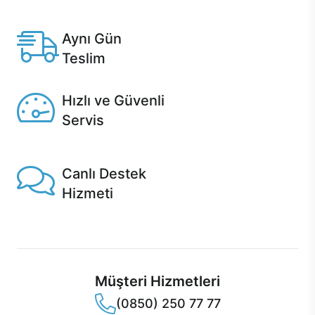
Anlaşmalı kredi kartlarına 12 aya varan taksit seçenekleri
Casper'da.
Aynı Gün
Teslim
Seçili ürünlerde Aynı Gün Teslim!
Hızlı ve Güvenli
Servis
1 Saatte servis, Jet servis ve Turbo servis seçenekleri
Casper'da!
Canlı Destek
Hizmeti
Ürünlerinizle ilgili Casper Canlı Destek hizmeti her daim
sizinle.
Müşteri Hizmetleri
(0850) 250 77 77