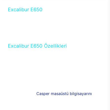
Excalibur E650
Tercihini masaüstü modellerden yana yapanlar için
öne çıkan Excalibur E650 ile sınırları zorlayabilir,
performansın keyfini çıkarabilirsin. Casper’ın yeni,
güncel teknolojiler ile donattığı Excalibur E650’de
yepyeni bir deneyim sizi bekliyor.
Excalibur E650 Özellikleri
Masaüstü olarak özel bir şekilde geliştirilen ve
uzun süren Ar-Ge çalışmaları sonrasında ortaya
çıkan Excalibur E650, her bir detayıyla farkını
ortaya koyuyor. İyi bir kullanıcı deneyiminin elde
edilmesi adına en iyi donanımlarla testleri yapılan
E650, böylece kullananların memnun kalmasını
sağlıyor. RGB detayları, ışık ve alüminyumun
buluşması yeni
Casper masaüstü bilgisayarını
görünümde de cazip kılıyor.
120mm RGB fanlarıyla yaşam alanlarını da