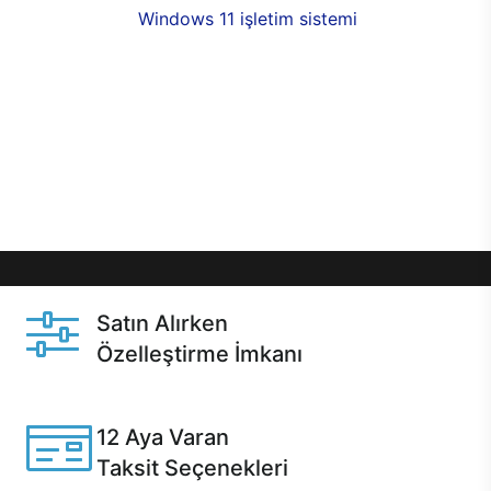
seçenekleri,
Windows 11 işletim sistemi
opsiyonu,
aynı gün teslimat ya da 1 günde kargo fırsatı
online alışverişte sizleri bekliyor.Üstelik satın
almadan önce özelleştirme fırsatı sayesinde
dilediğiniz donanımları değiştirebilir, ihtiyacınızı
karşılayacak seçimler yapabilirsiniz. Satın almadan
önce ve sonrasında sağlanan hızlı ve güvenli
servis ile Casper hep yanınızda.
Satın Alırken
Özelleştirme İmkanı
Casper ürünlerini satın alırken ihtiyacınıza göre
özelleştirebilirsiniz.
12 Aya Varan
Taksit Seçenekleri