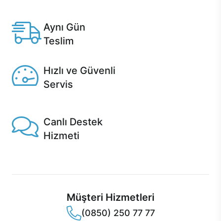
Anlaşmalı kredi kartlarına 12 aya varan taksit seçenekleri
Casper'da.
Aynı Gün
Teslim
Seçili ürünlerde Aynı Gün Teslim!
Hızlı ve Güvenli
Servis
1 Saatte servis, Jet servis ve Turbo servis seçenekleri
Casper'da!
Canlı Destek
Hizmeti
Ürünlerinizle ilgili Casper Canlı Destek hizmeti her daim
sizinle.
Müşteri Hizmetleri
(0850) 250 77 77