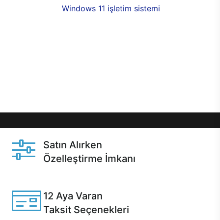
seçenekleri,
Windows 11 işletim sistemi
opsiyonu,
aynı gün teslimat ya da 1 günde kargo fırsatı
online alışverişte sizleri bekliyor.Üstelik satın
almadan önce özelleştirme fırsatı sayesinde
dilediğiniz donanımları değiştirebilir, ihtiyacınızı
karşılayacak seçimler yapabilirsiniz. Satın almadan
önce ve sonrasında sağlanan hızlı ve güvenli
servis ile Casper hep yanınızda.
Satın Alırken
Özelleştirme İmkanı
Casper ürünlerini satın alırken ihtiyacınıza göre
özelleştirebilirsiniz.
12 Aya Varan
Taksit Seçenekleri