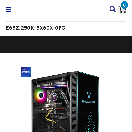
0
E65Z.250K-8X60X-0FG
Oyun Bilgisayarı
Masaüstü Oyun Bilgisayarı
Excalibur