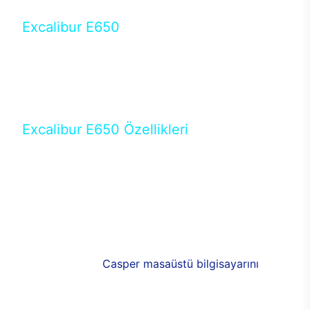
Excalibur E650
Tercihini masaüstü modellerden yana yapanlar için
öne çıkan Excalibur E650 ile sınırları zorlayabilir,
performansın keyfini çıkarabilirsin. Casper’ın yeni,
güncel teknolojiler ile donattığı Excalibur E650’de
yepyeni bir deneyim sizi bekliyor.
Excalibur E650 Özellikleri
Masaüstü olarak özel bir şekilde geliştirilen ve
uzun süren Ar-Ge çalışmaları sonrasında ortaya
çıkan Excalibur E650, her bir detayıyla farkını
ortaya koyuyor. İyi bir kullanıcı deneyiminin elde
edilmesi adına en iyi donanımlarla testleri yapılan
E650, böylece kullananların memnun kalmasını
sağlıyor. RGB detayları, ışık ve alüminyumun
buluşması yeni
Casper masaüstü bilgisayarını
görünümde de cazip kılıyor.
120mm RGB fanlarıyla yaşam alanlarını da