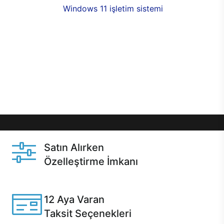
seçenekleri,
Windows 11 işletim sistemi
opsiyonu,
aynı gün teslimat ya da 1 günde kargo fırsatı
online alışverişte sizleri bekliyor.Üstelik satın
almadan önce özelleştirme fırsatı sayesinde
dilediğiniz donanımları değiştirebilir, ihtiyacınızı
karşılayacak seçimler yapabilirsiniz. Satın almadan
önce ve sonrasında sağlanan hızlı ve güvenli
servis ile Casper hep yanınızda.
Satın Alırken
Özelleştirme İmkanı
Casper ürünlerini satın alırken ihtiyacınıza göre
özelleştirebilirsiniz.
12 Aya Varan
Taksit Seçenekleri