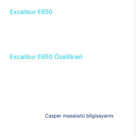
Excalibur E650
Tercihini masaüstü modellerden yana yapanlar için
öne çıkan Excalibur E650 ile sınırları zorlayabilir,
performansın keyfini çıkarabilirsin. Casper’ın yeni,
güncel teknolojiler ile donattığı Excalibur E650’de
yepyeni bir deneyim sizi bekliyor.
Excalibur E650 Özellikleri
Masaüstü olarak özel bir şekilde geliştirilen ve
uzun süren Ar-Ge çalışmaları sonrasında ortaya
çıkan Excalibur E650, her bir detayıyla farkını
ortaya koyuyor. İyi bir kullanıcı deneyiminin elde
edilmesi adına en iyi donanımlarla testleri yapılan
E650, böylece kullananların memnun kalmasını
sağlıyor. RGB detayları, ışık ve alüminyumun
buluşması yeni
Casper masaüstü bilgisayarını
görünümde de cazip kılıyor.
120mm RGB fanlarıyla yaşam alanlarını da