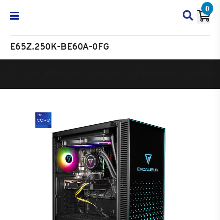
0
E65Z.250K-BE60A-0FG
Oyun Bilgisayarı
Masaüstü Oyun Bilgisayarı
Excalibur