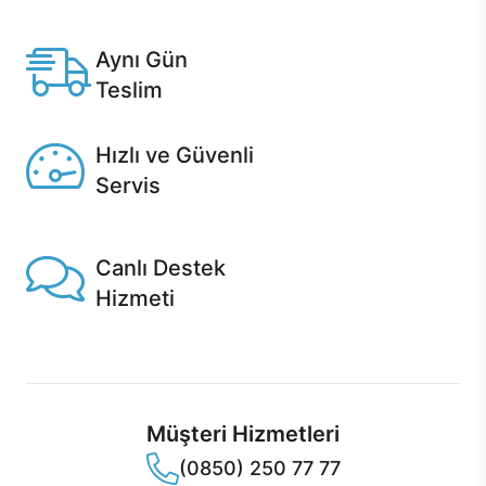
Anlaşmalı kredi kartlarına 12 aya varan taksit seçenekleri
Casper'da.
Aynı Gün
Teslim
Seçili ürünlerde Aynı Gün Teslim!
Hızlı ve Güvenli
Servis
1 Saatte servis, Jet servis ve Turbo servis seçenekleri
Casper'da!
Canlı Destek
Hizmeti
Ürünlerinizle ilgili Casper Canlı Destek hizmeti her daim
sizinle.
Müşteri Hizmetleri
(0850) 250 77 77