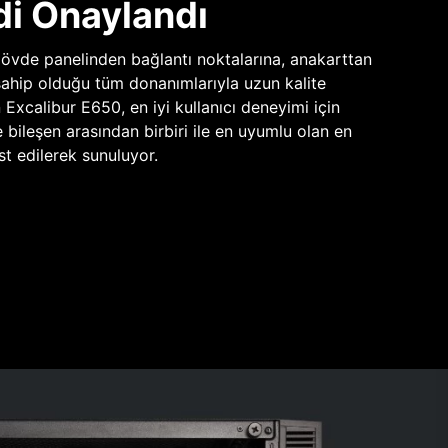
di Onaylandı
vde panelinden bağlantı noktalarına, anakarttan
sahip olduğu tüm donanımlarıyla uzun kalite
n Excalibur E650, en iyi kullanıcı deneyimi için
e bileşen arasından birbiri ile en uyumlu olan en
st edilerek sunuluyor.