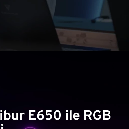
ibur E650 ile RGB
i