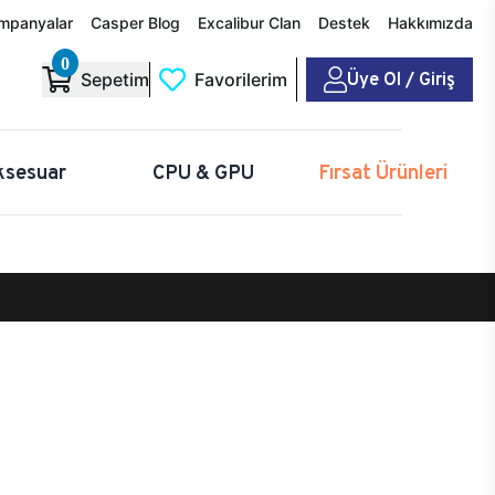
mpanyalar
Casper Blog
Excalibur Clan
Destek
Hakkımızda
0
Üye Ol / Giriş
Sepetim
Favorilerim
ksesuar
CPU & GPU
Fırsat Ürünleri