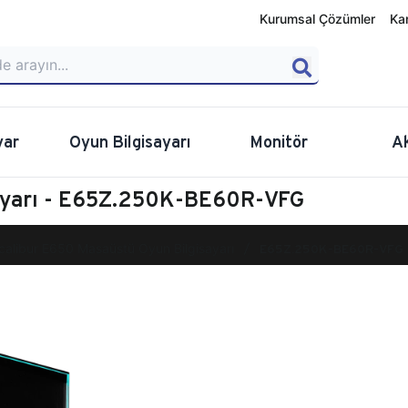
Kurumsal Çözümler
Ka
yar
Oyun Bilgisayarı
Monitör
A
sayarı - E65Z.250K-BE60R-VFG
calibur E650 Masaüstü Oyun Bilgisayarı
E65Z.250K-BE60R-VFG