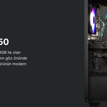
650
RGB ile olan
arın göz önünde
 türünün modern