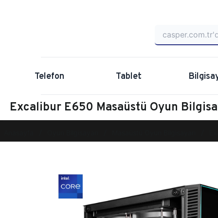
Telefon
Tablet
Bilgisa
Excalibur E650 Masaüstü Oyun Bilgi
Anasayfa
Oyun Bilgisayarı
Masaüstü Oyun Bilgisayarı
Ex