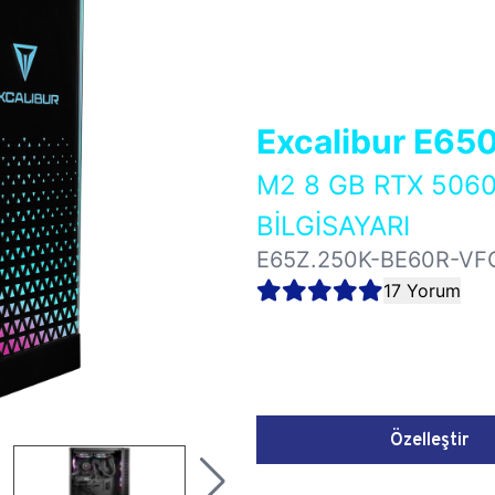
Excalibur E65
M2 8 GB RTX 506
BİLGİSAYARI
E65Z.250K-BE60R-VF
17 Yorum
Özelleştir