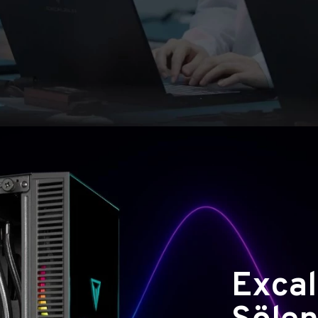
Excal
Şölen