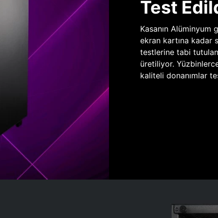
Test Edil
Kasanın Alüminyum gö
ekran kartına kadar 
testlerine tabi tutula
üretiliyor. Yüzbinlerc
kaliteli donanımlar te